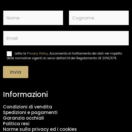
N
a
m
Nome
Cognome
e
E
*
m
a
i
Letta la
Privacy Policy
, Acconsento al trattamento dei dati nel rispetto
T
l
delle normative vigenti ai sensi dell'art.14 del Regolamento UE 2016/679.
r
*
a
t
Invia
t
a
m
Informazioni
e
n
t
Condizioni di vendita
o
Spedizioni e pagamenti
d
Garanzia occhiali
a
Politica resi
t
Norme sulla privacy ed i cookies