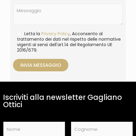
t
M
a
e
g
s
l
s
i
a
T
Letta la
Privacy Policy
, Acconsento al
g
r
trattamento dei dati nel rispetto delle normative
g
vigenti ai sensi dell'art.14 del Regolamento UE
a
i
2016/679.
t
o
t
a
INVIA MESSAGGIO
m
e
n
t
o
Iscriviti alla newsletter Gagliano
d
Ottici
a
t
i
*
N
a
m