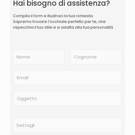
Hai bisogno di assistenza?
Compila il form e illustraci la tua richiesta.
Sapremo trovare l’occhiale perfetto per te, che
rispecchia il tuo stile e si adatta alla tua personalità
N
o
m
Nome
Cognome
e
E
*
m
a
i
O
l
g
*
g
e
t
D
t
e
o
t