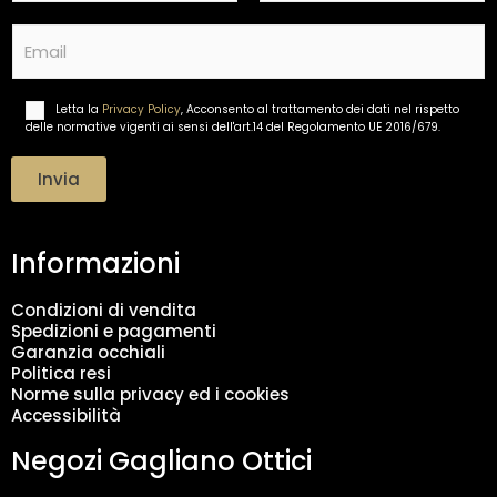
Nome
Cognome
e
E
*
m
a
i
Letta la
Privacy Policy
, Acconsento al trattamento dei dati nel rispetto
T
l
delle normative vigenti ai sensi dell'art.14 del Regolamento UE 2016/679.
r
*
a
t
Invia
t
a
m
Informazioni
e
n
t
Condizioni di vendita
o
Spedizioni e pagamenti
d
Garanzia occhiali
a
Politica resi
t
Norme sulla privacy ed i cookies
i
Accessibilità
*
Negozi Gagliano Ottici