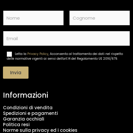
N
a
m
Nome
Cognome
e
E
*
m
a
i
Letta la
Privacy Policy
, Acconsento al trattamento dei dati nel rispetto
T
l
delle normative vigenti ai sensi dell'art.14 del Regolamento UE 2016/679.
r
*
a
t
Invia
t
a
m
Informazioni
e
n
t
Condizioni di vendita
o
Spedizioni e pagamenti
d
Garanzia occhiali
a
Politica resi
t
Norme sulla privacy ed i cookies