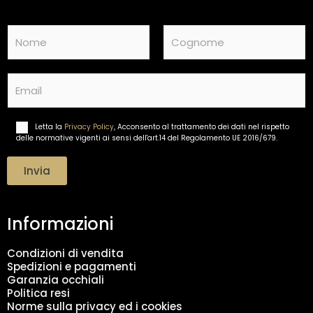
N
a
m
Nome
Cognome
e
E
*
m
a
i
Letta la
Privacy Policy
, Acconsento al trattamento dei dati nel rispetto
T
l
delle normative vigenti ai sensi dell'art.14 del Regolamento UE 2016/679.
r
*
a
t
Invia
t
a
m
Informazioni
e
n
t
Condizioni di vendita
o
Spedizioni e pagamenti
d
Garanzia occhiali
a
Politica resi
t
Norme sulla privacy ed i cookies