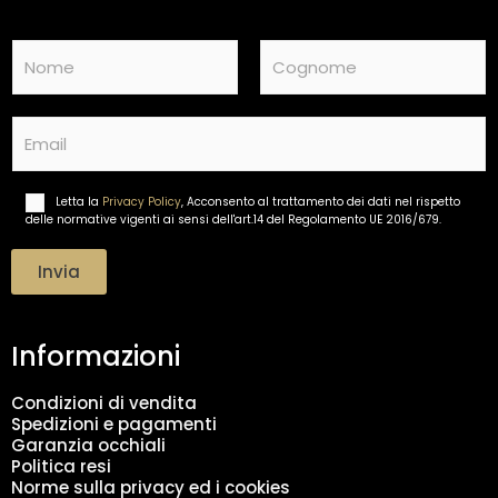
N
a
m
Nome
Cognome
e
E
*
m
a
i
Letta la
Privacy Policy
, Acconsento al trattamento dei dati nel rispetto
T
l
delle normative vigenti ai sensi dell'art.14 del Regolamento UE 2016/679.
r
*
a
t
Invia
t
a
m
Informazioni
e
n
t
Condizioni di vendita
o
Spedizioni e pagamenti
d
Garanzia occhiali
a
Politica resi
t
Norme sulla privacy ed i cookies