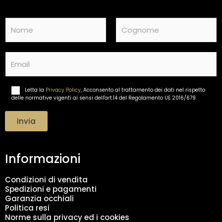
N
a
m
Nome
Cognome
e
E
*
m
a
i
Letta la
Privacy Policy
, Acconsento al trattamento dei dati nel rispetto
T
l
delle normative vigenti ai sensi dell'art.14 del Regolamento UE 2016/679.
r
*
a
t
Invia
t
a
m
Informazioni
e
n
t
Condizioni di vendita
o
Spedizioni e pagamenti
d
Garanzia occhiali
a
Politica resi
t
Norme sulla privacy ed i cookies