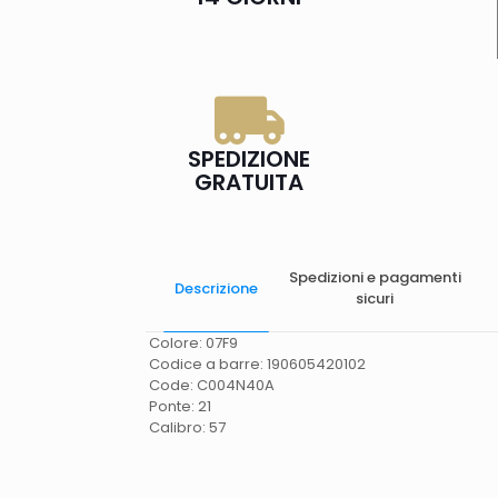
SPEDIZIONE
GRATUITA
Spedizioni e pagamenti
Descrizione
sicuri
Colore: 07F9
Codice a barre: 190605420102
Code: C004N40A
Ponte: 21
Calibro: 57
Spese di spedizione
Gratis in Italia 25 euro
(Europa) Servizio contrassegno (solo Italia)