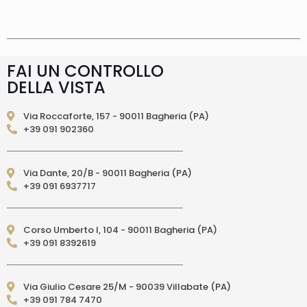
supplemento 5 euro.
Tempi di consegna
La
consegna è effettuata normalmente in 2/4gg
lavorativi (3/5gg lavorativi per isole, Calabria,
Basilicata, Puglia, Campania), salvo tempi
diversi indicati direttamente nella pagina
FAI UN CONTROLLO
prodotto. In caso di ritardo superiore verrai
DELLA VISTA
contattato direttamente tramite e-mail per
essere informato e aggiornato sulla data di
consegna prevista.Le spedizioni in Unione
Via Roccaforte, 157 - 90011 Bagheria (PA)
Europea (fuori dall’Italia) vengono effettuate
+39 091 902360
tramite corriere DPD. I tempi di consegna relativi
ai paesi dell’Unione Europea sono di 3/6 giorni
lavorativi. (per isole: 10/15 giorni lavorativi con
Via Dante, 20/B - 90011 Bagheria (PA)
poste)Le spedizioni EXTRA UE vengono
+39 091 6937717
effettuate tramite servizio postale. I tempi di
consegna relativi ai paesi EXTRA UE sono di 10/15
giorni lavorativi.
PAGAMENTI ACCETTATI
– Carte di credito: Visa,
Corso Umberto I, 104 - 90011 Bagheria (PA)
Mastercard, Maestro, American Express,
+39 091 8392619
PostePay, attraverso il circuito Paypal – Paypal
da altro account Paypal – Bonifico Bancario
anticipato (solo per l’Italia) – Contrassegno
Via Giulio Cesare 25/M - 90039 Villabate (PA)
(pagamento in contanti alla consegna
+39 091 784 7470
direttamente al Corriere Espresso, solo per