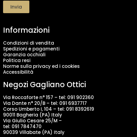
t
Invia
t
a
m
Informazioni
e
n
t
Condizioni di vendita
o
Spedizioni e pagamenti
d
Garanzia occhiali
a
Politica resi
t
Norme sulla privacy ed i cookies
i
Accessibilità
*
Negozi Gagliano Ottici
Via Roccaforte n° 157 – tel:
091 902360
Via Dante n° 20/B – tel:
091 6937717
Corso Umberto I, 104 – tel: 091 8392619
90011 Bagheria (PA) Italy
Via Giulio Cesare 25/M –
tel: 091 7847470
90039 Villabate (PA) Italy