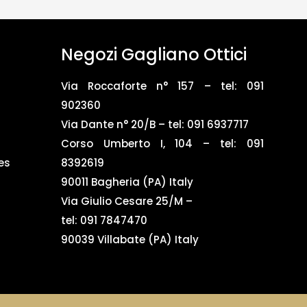
Negozi Gagliano Ottici
Via Roccaforte n° 157 – tel:
091
902360
Via Dante n° 20/B – tel:
091 6937717
Corso Umberto I, 104 – tel: 091
es
8392619
90011 Bagheria (PA) Italy
Via Giulio Cesare 25/M –
tel: 091 7847470
90039 Villabate (PA) Italy