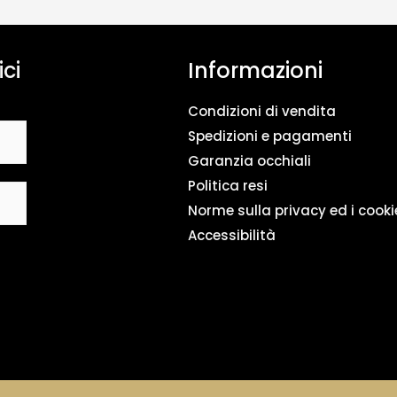
n
t
o
ici
Informazioni
d
a
t
Condizioni di vendita
i
*
Spedizioni e pagamenti
Garanzia occhiali
Politica resi
Norme sulla privacy ed i cooki
Accessibilità