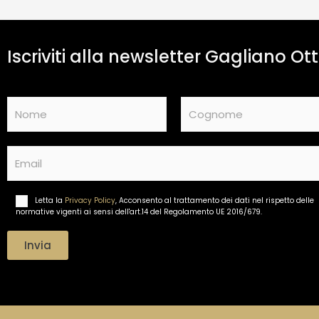
Iscriviti alla newsletter Gagliano Ott
N
a
m
Nome
Cognome
e
E
*
m
a
i
Letta la
Privacy Policy
, Acconsento al trattamento dei dati nel rispetto delle
T
l
normative vigenti ai sensi dell'art.14 del Regolamento UE 2016/679.
r
*
a
t
Invia
t
a
m
e
n