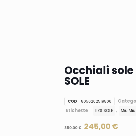
Occhiali sole
SOLE
Catego
COD
8056262519806
Etichette
,
11ZS SOLE
Miu Miu
245,00
€
350,00
€