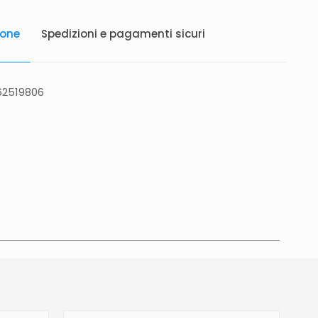
ione
Spedizioni e pagamenti sicuri
62519806
atis in Italia 25 euro (Europa) Servizio contrassegno
to 5 euro.
Tempi di consegna
La consegna è
in 2/4gg lavorativi (3/5gg lavorativi per isole,
glia, Campania), salvo tempi diversi indicati
na prodotto. In caso di ritardo superiore verrai
e tramite e-mail per essere informato e aggiornato
revista.Le spedizioni in Unione Europea (fuori