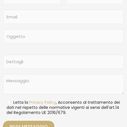
m
Nome
Cognome
e
E
*
m
a
i
O
l
g
*
g
e
t
D
t
e
o
t
t
M
a
e
g
s
l
s
i
a
T
Letta la
Privacy Policy
, Acconsento al trattamento dei
g
r
dati nel rispetto delle normative vigenti ai sensi dell'art.14
g
del Regolamento UE 2016/679.
a
i
t
o
t
INVIA MESSAGGIO