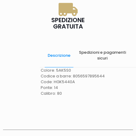
SPEDIZIONE
GRATUITA
Spedizioni e pagamenti
Descrizione
sicuri
Colore: 5AK5S0
Codice a barre: 8056597895644
Code: HGK5440A
Ponte: 14
Calibro: 80
Spese di spedizione
Gratis in Italia 25 euro
(Europa) Servizio contrassegno (solo Italia)
supplemento 5 euro.
Tempi di consegna
La
consegna è effettuata normalmente in 2/4gg
lavorativi (3/5gg lavorativi per isole, Calabria,
Basilicata, Puglia, Campania), salvo tempi