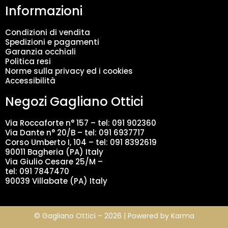
Informazioni
e
n
t
Condizioni di vendita
o
Spedizioni e pagamenti
d
Garanzia occhiali
a
Politica resi
t
Norme sulla privacy ed i cookies
i
Accessibilità
*
Negozi Gagliano Ottici
Via Roccaforte n° 157 – tel:
091 902360
Via Dante n° 20/B – tel:
091 6937717
Corso Umberto I, 104 – tel: 091 8392619
90011 Bagheria (PA) Italy
Via Giulio Cesare 25/M –
tel: 091 7847470
90039 Villabate (PA) Italy
© Gagliano Ottici – 2026 | Powered by
Karma