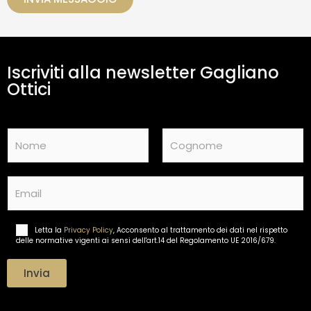
a
m
e
n
t
Iscriviti alla newsletter Gagliano
o
d
Ottici
a
t
i
N
*
a
m
Nome
Cognome
e
E
*
m
a
i
Letta la
Privacy Policy
, Acconsento al trattamento dei dati nel rispetto
T
l
delle normative vigenti ai sensi dell'art.14 del Regolamento UE 2016/679.
r
*
a
t
Invia
t
a
m