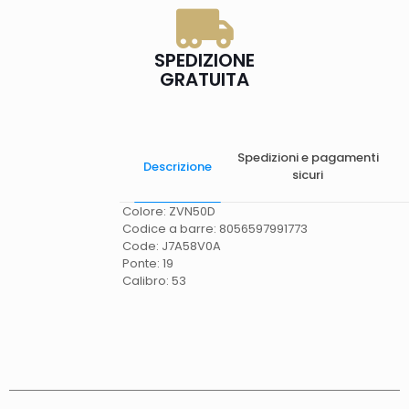
SPEDIZIONE
GRATUITA
Spedizioni e pagamenti
Descrizione
sicuri
Colore: ZVN50D
Codice a barre: 8056597991773
Code: J7A58V0A
Ponte: 19
Calibro: 53
Spese di spedizione
Gratis in Italia 25 euro
(Europa) Servizio contrassegno (solo Italia)
supplemento 5 euro.
Tempi di consegna
La
consegna è effettuata normalmente in 2/4gg
lavorativi (3/5gg lavorativi per isole, Calabria,
Basilicata, Puglia, Campania), salvo tempi