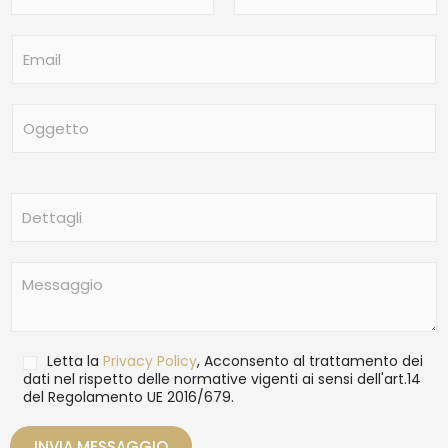
m
Nome
Cognome
e
E
*
m
a
i
O
l
g
*
g
e
t
D
t
e
o
t
t
M
a
e
g
s
l
s
i
a
T
Letta la
Privacy Policy
, Acconsento al trattamento dei
g
r
dati nel rispetto delle normative vigenti ai sensi dell'art.14
g
del Regolamento UE 2016/679.
a
i
t
o
t
INVIA MESSAGGIO