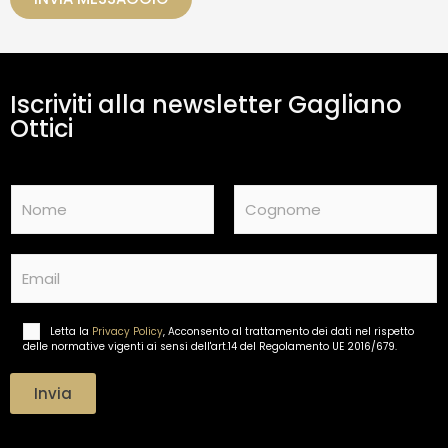
a
m
e
n
t
Iscriviti alla newsletter Gagliano
o
d
Ottici
a
t
i
N
*
a
m
Nome
Cognome
e
E
*
m
a
i
Letta la
Privacy Policy
, Acconsento al trattamento dei dati nel rispetto
T
l
delle normative vigenti ai sensi dell'art.14 del Regolamento UE 2016/679.
r
*
a
t
Invia
t
a
m