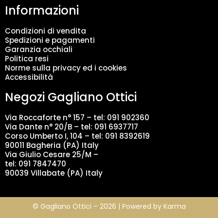
Informazioni
e
n
t
Condizioni di vendita
o
Spedizioni e pagamenti
d
Garanzia occhiali
a
Politica resi
t
Norme sulla privacy ed i cookies
i
Accessibilità
*
Negozi Gagliano Ottici
Via Roccaforte n° 157 – tel:
091 902360
Via Dante n° 20/B – tel:
091 6937717
Corso Umberto I, 104 – tel: 091 8392619
90011 Bagheria (PA) Italy
Via Giulio Cesare 25/M –
tel: 091 7847470
90039 Villabate (PA) Italy
© Gagliano Ottici – 2026 | Powered by
Karma