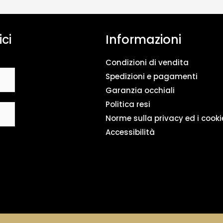
n
t
o
ici
Informazioni
d
a
t
Condizioni di vendita
i
*
Spedizioni e pagamenti
Garanzia occhiali
Politica resi
Norme sulla privacy ed i cooki
Accessibilità