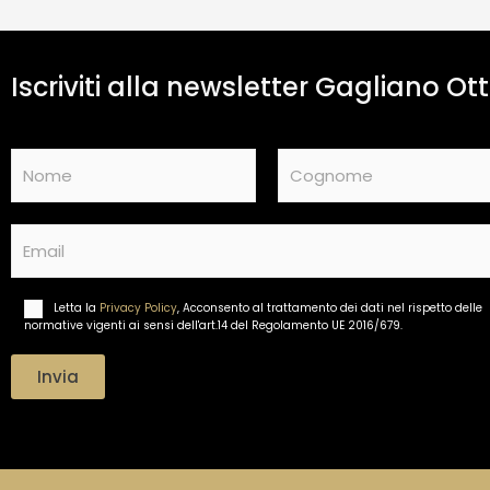
Iscriviti alla newsletter Gagliano Ott
N
a
m
Nome
Cognome
e
E
*
m
a
i
Letta la
Privacy Policy
, Acconsento al trattamento dei dati nel rispetto delle
T
l
normative vigenti ai sensi dell'art.14 del Regolamento UE 2016/679.
r
*
a
t
Invia
t
a
m
e
n