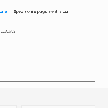
ione
Spedizioni e pagamenti sicuri
62232552
atis in Italia 25 euro (Europa) Servizio contrassegno
to 5 euro.
Tempi di consegna
La consegna è
in 2/4gg lavorativi (3/5gg lavorativi per isole,
glia, Campania), salvo tempi diversi indicati
na prodotto. In caso di ritardo superiore verrai
e tramite e-mail per essere informato e aggiornato
revista.Le spedizioni in Unione Europea (fuori