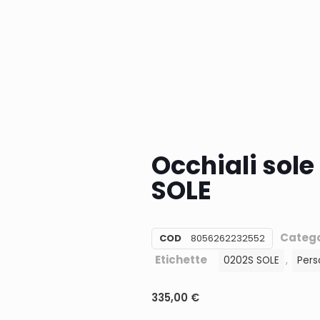
Occhiali sole
SOLE
Catego
COD
8056262232552
Etichette
,
0202S SOLE
Pers
335,00
€