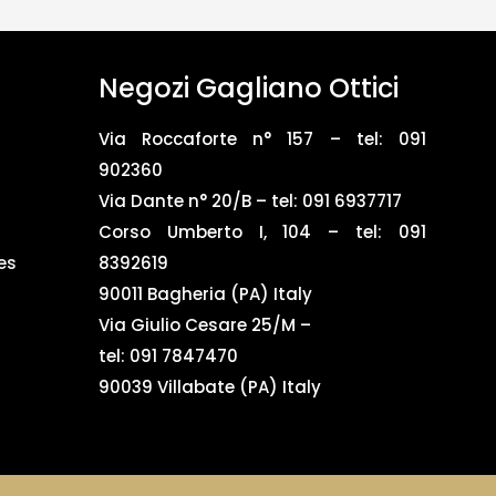
Negozi Gagliano Ottici
Via Roccaforte n° 157 – tel:
091
902360
Via Dante n° 20/B – tel:
091 6937717
Corso Umberto I, 104 – tel: 091
es
8392619
90011 Bagheria (PA) Italy
Via Giulio Cesare 25/M –
tel: 091 7847470
90039 Villabate (PA) Italy