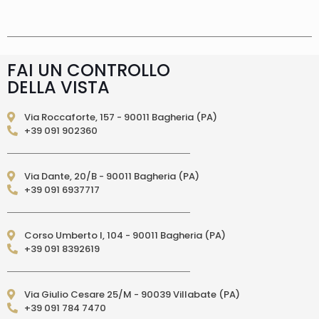
supplemento 5 euro.
Tempi di consegna
La
consegna è effettuata normalmente in 2/4gg
lavorativi (3/5gg lavorativi per isole, Calabria,
Basilicata, Puglia, Campania), salvo tempi
diversi indicati direttamente nella pagina
FAI UN CONTROLLO
prodotto. In caso di ritardo superiore verrai
DELLA VISTA
contattato direttamente tramite e-mail per
essere informato e aggiornato sulla data di
consegna prevista.Le spedizioni in Unione
Via Roccaforte, 157 - 90011 Bagheria (PA)
Europea (fuori dall’Italia) vengono effettuate
+39 091 902360
tramite corriere DPD. I tempi di consegna relativi
ai paesi dell’Unione Europea sono di 3/6 giorni
lavorativi. (per isole: 10/15 giorni lavorativi con
Via Dante, 20/B - 90011 Bagheria (PA)
poste)Le spedizioni EXTRA UE vengono
+39 091 6937717
effettuate tramite servizio postale. I tempi di
consegna relativi ai paesi EXTRA UE sono di 10/15
giorni lavorativi.
PAGAMENTI ACCETTATI
– Carte di credito: Visa,
Corso Umberto I, 104 - 90011 Bagheria (PA)
Mastercard, Maestro, American Express,
+39 091 8392619
PostePay, attraverso il circuito Paypal – Paypal
da altro account Paypal – Bonifico Bancario
anticipato (solo per l’Italia) – Contrassegno
Via Giulio Cesare 25/M - 90039 Villabate (PA)
(pagamento in contanti alla consegna
+39 091 784 7470
direttamente al Corriere Espresso, solo per