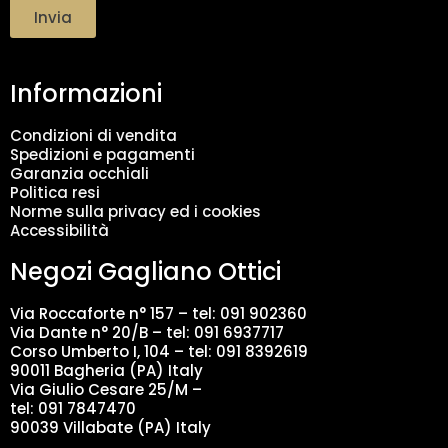
t
Invia
t
a
m
Informazioni
e
n
t
Condizioni di vendita
o
Spedizioni e pagamenti
d
Garanzia occhiali
a
Politica resi
t
Norme sulla privacy ed i cookies
i
Accessibilità
*
Negozi Gagliano Ottici
Via Roccaforte n° 157 – tel:
091 902360
Via Dante n° 20/B – tel:
091 6937717
Corso Umberto I, 104 – tel: 091 8392619
90011 Bagheria (PA) Italy
Via Giulio Cesare 25/M –
tel: 091 7847470
90039 Villabate (PA) Italy