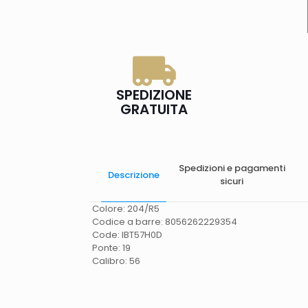
SPEDIZIONE
GRATUITA
Spedizioni e pagamenti
Descrizione
sicuri
Colore: 204/R5
Codice a barre: 8056262229354
Code: IBT57H0D
Ponte: 19
Calibro: 56
Spese di spedizione
Gratis in Italia 25 euro
(Europa) Servizio contrassegno (solo Italia)