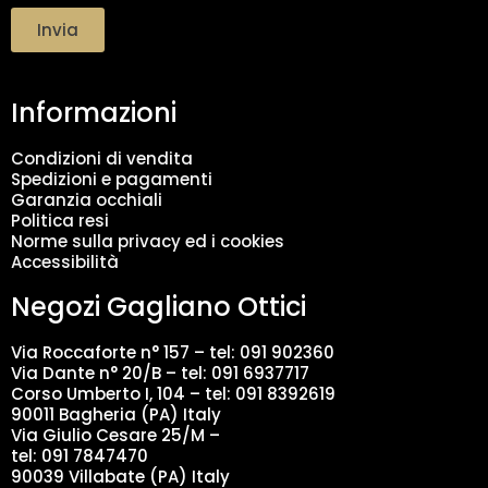
a
t
Invia
t
a
m
Informazioni
e
n
t
Condizioni di vendita
o
Spedizioni e pagamenti
d
Garanzia occhiali
a
Politica resi
t
Norme sulla privacy ed i cookies
i
Accessibilità
*
Negozi Gagliano Ottici
Via Roccaforte n° 157 – tel:
091 902360
Via Dante n° 20/B – tel:
091 6937717
Corso Umberto I, 104 – tel: 091 8392619
90011 Bagheria (PA) Italy
Via Giulio Cesare 25/M –
tel: 091 7847470
90039 Villabate (PA) Italy