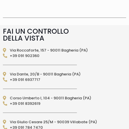
supplemento 5 euro.
Tempi di consegna
La
consegna è effettuata normalmente in 2/4gg
lavorativi (3/5gg lavorativi per isole, Calabria,
Basilicata, Puglia, Campania), salvo tempi
diversi indicati direttamente nella pagina
FAI UN CONTROLLO
prodotto. In caso di ritardo superiore verrai
DELLA VISTA
contattato direttamente tramite e-mail per
essere informato e aggiornato sulla data di
consegna prevista.Le spedizioni in Unione
Via Roccaforte, 157 - 90011 Bagheria (PA)
Europea (fuori dall’Italia) vengono effettuate
+39 091 902360
tramite corriere DPD. I tempi di consegna relativi
ai paesi dell’Unione Europea sono di 3/6 giorni
lavorativi. (per isole: 10/15 giorni lavorativi con
Via Dante, 20/B - 90011 Bagheria (PA)
poste)Le spedizioni EXTRA UE vengono
+39 091 6937717
effettuate tramite servizio postale. I tempi di
consegna relativi ai paesi EXTRA UE sono di 10/15
giorni lavorativi.
PAGAMENTI ACCETTATI
– Carte di credito: Visa,
Corso Umberto I, 104 - 90011 Bagheria (PA)
Mastercard, Maestro, American Express,
+39 091 8392619
PostePay, attraverso il circuito Paypal – Paypal
da altro account Paypal – Bonifico Bancario
anticipato (solo per l’Italia) – Contrassegno
Via Giulio Cesare 25/M - 90039 Villabate (PA)
(pagamento in contanti alla consegna
+39 091 784 7470