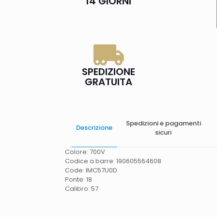
14 GIORNI
SPEDIZIONE
GRATUITA
Spedizioni e pagamenti
Descrizione
sicuri
Colore: 700V
Codice a barre: 190605564608
Code: IMC57U0D
Ponte: 18
Calibro: 57
Spese di spedizione
Gratis in Italia 25 euro
(Europa) Servizio contrassegno (solo Italia)