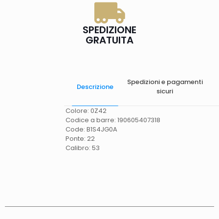
SPEDIZIONE
GRATUITA
Spedizioni e pagamenti
Descrizione
sicuri
Colore: 0Z42
Codice a barre: 190605407318
Code: B1S4JG0A
Ponte: 22
Calibro: 53
Spese di spedizione
Gratis in Italia 25 euro
(Europa) Servizio contrassegno (solo Italia)
supplemento 5 euro.
Tempi di consegna
La
consegna è effettuata normalmente in 2/4gg
lavorativi (3/5gg lavorativi per isole, Calabria,
Basilicata, Puglia, Campania), salvo tempi