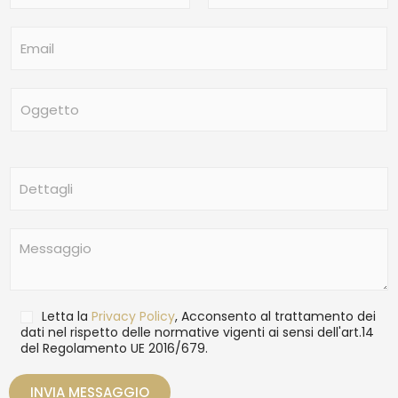
m
Nome
Cognome
e
E
*
m
a
i
O
l
g
*
g
e
t
D
t
e
o
t
t
M
a
e
g
s
l
s
i
a
T
Letta la
Privacy Policy
, Acconsento al trattamento dei
g
r
dati nel rispetto delle normative vigenti ai sensi dell'art.14
g
del Regolamento UE 2016/679.
a
i
t
o
t
INVIA MESSAGGIO