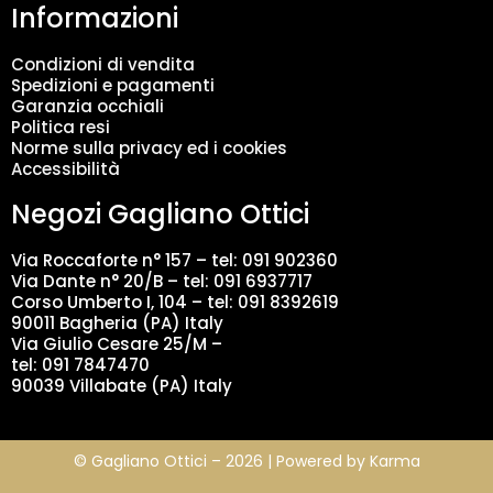
Informazioni
e
n
t
Condizioni di vendita
o
Spedizioni e pagamenti
d
Garanzia occhiali
a
Politica resi
t
Norme sulla privacy ed i cookies
i
Accessibilità
*
Negozi Gagliano Ottici
Via Roccaforte n° 157 – tel:
091 902360
Via Dante n° 20/B – tel:
091 6937717
Corso Umberto I, 104 – tel: 091 8392619
90011 Bagheria (PA) Italy
Via Giulio Cesare 25/M –
tel: 091 7847470
90039 Villabate (PA) Italy
© Gagliano Ottici – 2026 | Powered by
Karma