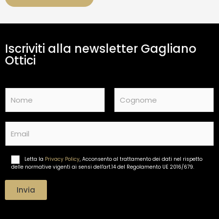
a
m
e
n
t
Iscriviti alla newsletter Gagliano
o
d
Ottici
a
t
i
N
*
a
m
Nome
Cognome
e
E
*
m
a
i
Letta la
Privacy Policy
, Acconsento al trattamento dei dati nel rispetto
T
l
delle normative vigenti ai sensi dell'art.14 del Regolamento UE 2016/679.
r
*
a
t
Invia
t
a
m