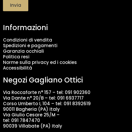
t
Invia
t
a
m
Informazioni
e
n
t
Condizioni di vendita
o
Spedizioni e pagamenti
d
Garanzia occhiali
a
Politica resi
t
Norme sulla privacy ed i cookies
i
Accessibilità
*
Negozi Gagliano Ottici
Via Roccaforte n° 157 – tel:
091 902360
Via Dante n° 20/B – tel:
091 6937717
Corso Umberto I, 104 – tel: 091 8392619
90011 Bagheria (PA) Italy
Via Giulio Cesare 25/M –
tel: 091 7847470
90039 Villabate (PA) Italy