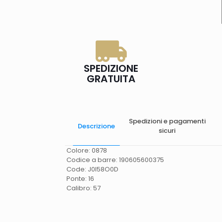
SPEDIZIONE
GRATUITA
Spedizioni e pagamenti
Descrizione
sicuri
Colore: 0878
Codice a barre: 190605600375
Code: J0I58O0D
Ponte: 16
Calibro: 57
Spese di spedizione
Gratis in Italia 25 euro
(Europa) Servizio contrassegno (solo Italia)