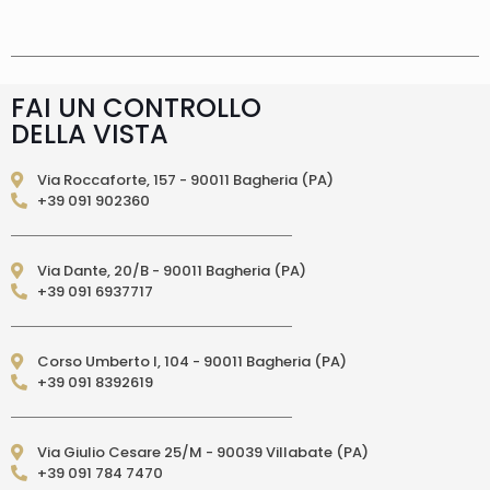
supplemento 5 euro.
Tempi di consegna
La
consegna è effettuata normalmente in 2/4gg
lavorativi (3/5gg lavorativi per isole, Calabria,
Basilicata, Puglia, Campania), salvo tempi
diversi indicati direttamente nella pagina
FAI UN CONTROLLO
prodotto. In caso di ritardo superiore verrai
DELLA VISTA
contattato direttamente tramite e-mail per
essere informato e aggiornato sulla data di
consegna prevista.Le spedizioni in Unione
Via Roccaforte, 157 - 90011 Bagheria (PA)
Europea (fuori dall’Italia) vengono effettuate
+39 091 902360
tramite corriere DPD. I tempi di consegna relativi
ai paesi dell’Unione Europea sono di 3/6 giorni
lavorativi. (per isole: 10/15 giorni lavorativi con
Via Dante, 20/B - 90011 Bagheria (PA)
poste)Le spedizioni EXTRA UE vengono
+39 091 6937717
effettuate tramite servizio postale. I tempi di
consegna relativi ai paesi EXTRA UE sono di 10/15
giorni lavorativi.
PAGAMENTI ACCETTATI
– Carte di credito: Visa,
Corso Umberto I, 104 - 90011 Bagheria (PA)
Mastercard, Maestro, American Express,
+39 091 8392619
PostePay, attraverso il circuito Paypal – Paypal
da altro account Paypal – Bonifico Bancario
anticipato (solo per l’Italia) – Contrassegno
Via Giulio Cesare 25/M - 90039 Villabate (PA)
(pagamento in contanti alla consegna
+39 091 784 7470
direttamente al Corriere Espresso, solo per