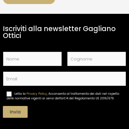
a
m
e
n
t
Iscriviti alla newsletter Gagliano
o
d
Ottici
a
t
i
N
*
a
m
Nome
Cognome
e
E
*
m
a
i
Letta la
Privacy Policy
, Acconsento al trattamento dei dati nel rispetto
T
l
delle normative vigenti ai sensi dell'art.14 del Regolamento UE 2016/679.
r
*
a
t
Invia
t
a
m