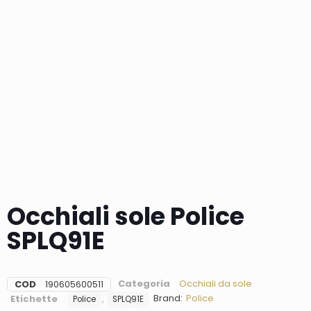
Occhiali sole Police
SPLQ91E
Categoria
Occhiali da sole
COD
190605600511
Brand:
Police
Etichette
,
Police
SPLQ91E