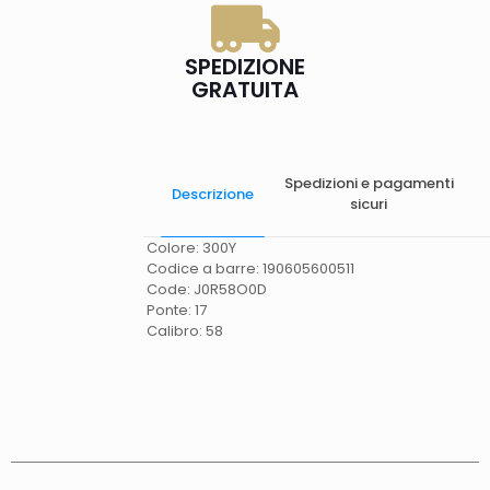
SPEDIZIONE
GRATUITA
Spedizioni e pagamenti
Descrizione
sicuri
Colore: 300Y
Codice a barre: 190605600511
Code: J0R58O0D
Ponte: 17
Calibro: 58
Spese di spedizione
Gratis in Italia 25 euro
(Europa) Servizio contrassegno (solo Italia)
supplemento 5 euro.
Tempi di consegna
La
consegna è effettuata normalmente in 2/4gg
lavorativi (3/5gg lavorativi per isole, Calabria,
Basilicata, Puglia, Campania), salvo tempi