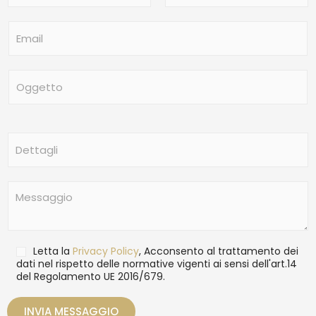
m
Nome
Cognome
e
E
*
m
a
i
O
l
g
*
g
e
t
D
t
e
o
t
t
M
a
e
g
s
l
s
i
a
T
Letta la
Privacy Policy
, Acconsento al trattamento dei
g
r
dati nel rispetto delle normative vigenti ai sensi dell'art.14
g
del Regolamento UE 2016/679.
a
i
t
o
t
INVIA MESSAGGIO