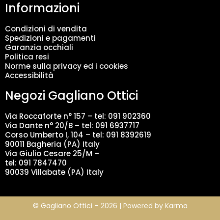
Informazioni
e
n
t
Condizioni di vendita
o
Spedizioni e pagamenti
d
Garanzia occhiali
a
Politica resi
t
Norme sulla privacy ed i cookies
i
Accessibilità
*
Negozi Gagliano Ottici
Via Roccaforte n° 157 – tel:
091 902360
Via Dante n° 20/B – tel:
091 6937717
Corso Umberto I, 104 – tel: 091 8392619
90011 Bagheria (PA) Italy
Via Giulio Cesare 25/M –
tel: 091 7847470
90039 Villabate (PA) Italy
© Gagliano Ottici – 2026 | Powered by
Karma