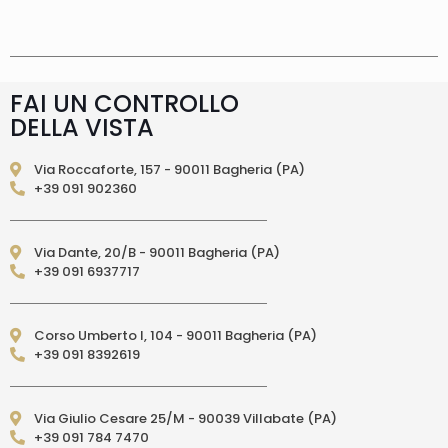
supplemento 5 euro.
Tempi di consegna
La
consegna è effettuata normalmente in 2/4gg
lavorativi (3/5gg lavorativi per isole, Calabria,
Basilicata, Puglia, Campania), salvo tempi
diversi indicati direttamente nella pagina
FAI UN CONTROLLO
prodotto. In caso di ritardo superiore verrai
DELLA VISTA
contattato direttamente tramite e-mail per
essere informato e aggiornato sulla data di
consegna prevista.Le spedizioni in Unione
Via Roccaforte, 157 - 90011 Bagheria (PA)
Europea (fuori dall’Italia) vengono effettuate
+39 091 902360
tramite corriere DPD. I tempi di consegna relativi
ai paesi dell’Unione Europea sono di 3/6 giorni
lavorativi. (per isole: 10/15 giorni lavorativi con
Via Dante, 20/B - 90011 Bagheria (PA)
poste)Le spedizioni EXTRA UE vengono
+39 091 6937717
effettuate tramite servizio postale. I tempi di
consegna relativi ai paesi EXTRA UE sono di 10/15
giorni lavorativi.
PAGAMENTI ACCETTATI
– Carte di credito: Visa,
Corso Umberto I, 104 - 90011 Bagheria (PA)
Mastercard, Maestro, American Express,
+39 091 8392619
PostePay, attraverso il circuito Paypal – Paypal
da altro account Paypal – Bonifico Bancario
anticipato (solo per l’Italia) – Contrassegno
Via Giulio Cesare 25/M - 90039 Villabate (PA)
(pagamento in contanti alla consegna
+39 091 784 7470
direttamente al Corriere Espresso, solo per