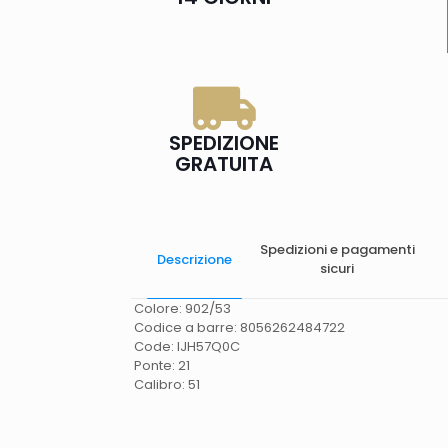
SPEDIZIONE
GRATUITA
Spedizioni e pagamenti
Descrizione
sicuri
Colore: 902/53
Codice a barre: 8056262484722
Code: IJH57Q0C
Ponte: 21
Calibro: 51
Spese di spedizione
Gratis in Italia 25 euro
(Europa) Servizio contrassegno (solo Italia)