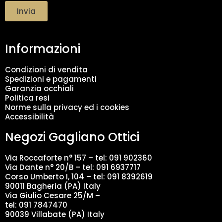
t
Invia
t
a
m
Informazioni
e
n
t
Condizioni di vendita
o
Spedizioni e pagamenti
d
Garanzia occhiali
a
Politica resi
t
Norme sulla privacy ed i cookies
i
Accessibilità
*
Negozi Gagliano Ottici
Via Roccaforte n° 157 – tel:
091 902360
Via Dante n° 20/B – tel:
091 6937717
Corso Umberto I, 104 – tel: 091 8392619
90011 Bagheria (PA) Italy
Via Giulio Cesare 25/M –
tel: 091 7847470
90039 Villabate (PA) Italy