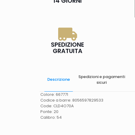
14 GIORNI
SPEDIZIONE
GRATUITA
Spedizioni e pagamenti
Descrizione
sicuri
Colore: 667771
Codice a barre: 8056597829533
Code: CLD4O70A
Ponte: 20
Calibro: 54
Spese di spedizione
Gratis in Italia 25 euro
(Europa) Servizio contrassegno (solo Italia)