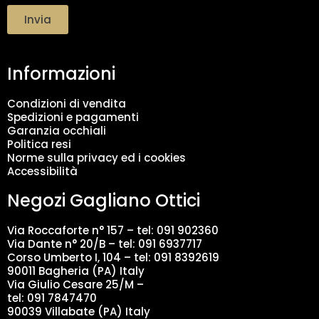
a
t
Invia
t
a
m
Informazioni
e
n
t
Condizioni di vendita
o
Spedizioni e pagamenti
d
Garanzia occhiali
a
Politica resi
t
Norme sulla privacy ed i cookies
i
Accessibilità
*
Negozi Gagliano Ottici
Via Roccaforte n° 157 – tel:
091 902360
Via Dante n° 20/B – tel:
091 6937717
Corso Umberto I, 104 – tel: 091 8392619
90011 Bagheria (PA) Italy
Via Giulio Cesare 25/M –
tel: 091 7847470
90039 Villabate (PA) Italy