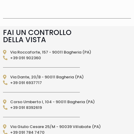
supplemento 5 euro.
Tempi di consegna
La
consegna è effettuata normalmente in 2/4gg
lavorativi (3/5gg lavorativi per isole, Calabria,
Basilicata, Puglia, Campania), salvo tempi
diversi indicati direttamente nella pagina
FAI UN CONTROLLO
prodotto. In caso di ritardo superiore verrai
DELLA VISTA
contattato direttamente tramite e-mail per
essere informato e aggiornato sulla data di
consegna prevista.Le spedizioni in Unione
Via Roccaforte, 157 - 90011 Bagheria (PA)
Europea (fuori dall’Italia) vengono effettuate
+39 091 902360
tramite corriere DPD. I tempi di consegna relativi
ai paesi dell’Unione Europea sono di 3/6 giorni
lavorativi. (per isole: 10/15 giorni lavorativi con
Via Dante, 20/B - 90011 Bagheria (PA)
poste)Le spedizioni EXTRA UE vengono
+39 091 6937717
effettuate tramite servizio postale. I tempi di
consegna relativi ai paesi EXTRA UE sono di 10/15
giorni lavorativi.
PAGAMENTI ACCETTATI
– Carte di credito: Visa,
Corso Umberto I, 104 - 90011 Bagheria (PA)
Mastercard, Maestro, American Express,
+39 091 8392619
PostePay, attraverso il circuito Paypal – Paypal
da altro account Paypal – Bonifico Bancario
anticipato (solo per l’Italia) – Contrassegno
Via Giulio Cesare 25/M - 90039 Villabate (PA)
(pagamento in contanti alla consegna
+39 091 784 7470