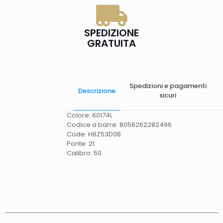
SPEDIZIONE
GRATUITA
Spedizioni e pagamenti
Descrizione
sicuri
Colore: 60174L
Codice a barre: 8056262282496
Code: H8Z53D0B
Ponte: 21
Calibro: 50
Spese di spedizione
Gratis in Italia 25 euro
(Europa) Servizio contrassegno (solo Italia)
supplemento 5 euro.
Tempi di consegna
La
consegna è effettuata normalmente in 2/4gg
lavorativi (3/5gg lavorativi per isole, Calabria,
Basilicata, Puglia, Campania), salvo tempi