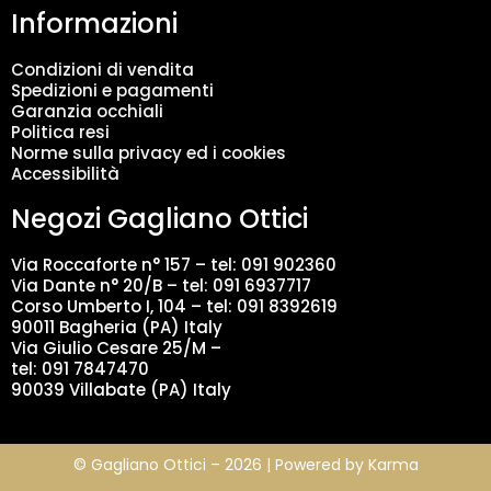
Informazioni
e
n
t
Condizioni di vendita
o
Spedizioni e pagamenti
d
Garanzia occhiali
a
Politica resi
t
Norme sulla privacy ed i cookies
i
Accessibilità
*
Negozi Gagliano Ottici
Via Roccaforte n° 157 – tel:
091 902360
Via Dante n° 20/B – tel:
091 6937717
Corso Umberto I, 104 – tel: 091 8392619
90011 Bagheria (PA) Italy
Via Giulio Cesare 25/M –
tel: 091 7847470
90039 Villabate (PA) Italy
© Gagliano Ottici – 2026 | Powered by
Karma