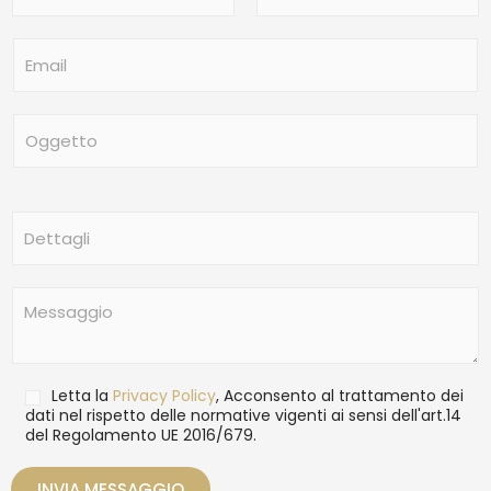
m
Nome
Cognome
e
E
*
m
a
i
O
l
g
*
g
e
t
D
t
e
o
t
t
M
a
e
g
s
l
s
i
a
T
Letta la
Privacy Policy
, Acconsento al trattamento dei
g
r
dati nel rispetto delle normative vigenti ai sensi dell'art.14
g
del Regolamento UE 2016/679.
a
i
t
o
t
INVIA MESSAGGIO