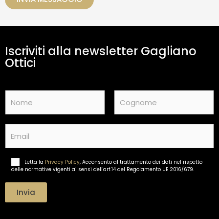
a
m
e
n
t
Iscriviti alla newsletter Gagliano
o
d
Ottici
a
t
i
N
*
a
m
Nome
Cognome
e
E
*
m
a
i
Letta la
Privacy Policy
, Acconsento al trattamento dei dati nel rispetto
T
l
delle normative vigenti ai sensi dell'art.14 del Regolamento UE 2016/679.
r
*
a
t
Invia
t
a
m