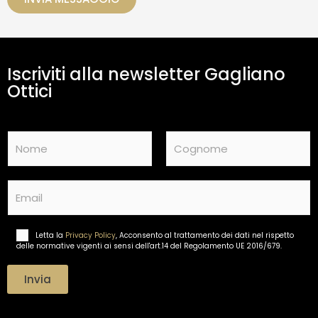
a
m
e
n
t
Iscriviti alla newsletter Gagliano
o
d
Ottici
a
t
i
N
*
a
m
Nome
Cognome
e
E
*
m
a
i
Letta la
Privacy Policy
, Acconsento al trattamento dei dati nel rispetto
T
l
delle normative vigenti ai sensi dell'art.14 del Regolamento UE 2016/679.
r
*
a
t
Invia
t
a
m