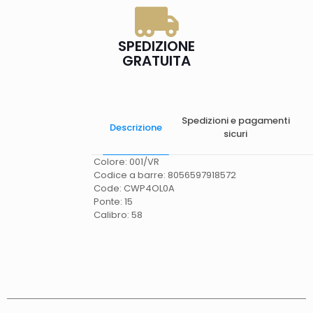
SPEDIZIONE
GRATUITA
Spedizioni e pagamenti
Descrizione
sicuri
Colore: 001/VR
Codice a barre: 8056597918572
Code: CWP4OL0A
Ponte: 15
Calibro: 58
Spese di spedizione
Gratis in Italia 25 euro
(Europa) Servizio contrassegno (solo Italia)
supplemento 5 euro.
Tempi di consegna
La
consegna è effettuata normalmente in 2/4gg
lavorativi (3/5gg lavorativi per isole, Calabria,
Basilicata, Puglia, Campania), salvo tempi