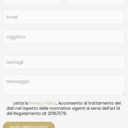
m
Nome
Cognome
e
E
*
m
a
i
O
l
g
*
g
e
t
D
t
e
o
t
t
M
a
e
g
s
l
s
i
a
T
Letta la
Privacy Policy
, Acconsento al trattamento dei
g
r
dati nel rispetto delle normative vigenti ai sensi dell'art.14
g
del Regolamento UE 2016/679.
a
i
t
o
t
INVIA MESSAGGIO