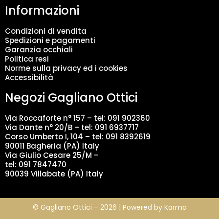
Informazioni
e
n
t
Condizioni di vendita
o
Spedizioni e pagamenti
d
Garanzia occhiali
a
Politica resi
t
Norme sulla privacy ed i cookies
i
Accessibilità
*
Negozi Gagliano Ottici
Via Roccaforte n° 157 – tel:
091 902360
Via Dante n° 20/B – tel:
091 6937717
Corso Umberto I, 104 – tel: 091 8392619
90011 Bagheria (PA) Italy
Via Giulio Cesare 25/M –
tel: 091 7847470
90039 Villabate (PA) Italy
© Gagliano Ottici – 2026 | Powered by
Karma