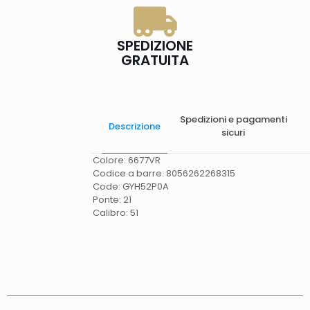
SPEDIZIONE
GRATUITA
Spedizioni e pagamenti
Descrizione
sicuri
Colore: 6677VR
Codice a barre: 8056262268315
Code: GYH52P0A
Ponte: 21
Calibro: 51
Spese di spedizione
Gratis in Italia 25 euro
(Europa) Servizio contrassegno (solo Italia)
supplemento 5 euro.
Tempi di consegna
La
consegna è effettuata normalmente in 2/4gg
lavorativi (3/5gg lavorativi per isole, Calabria,
Basilicata, Puglia, Campania), salvo tempi