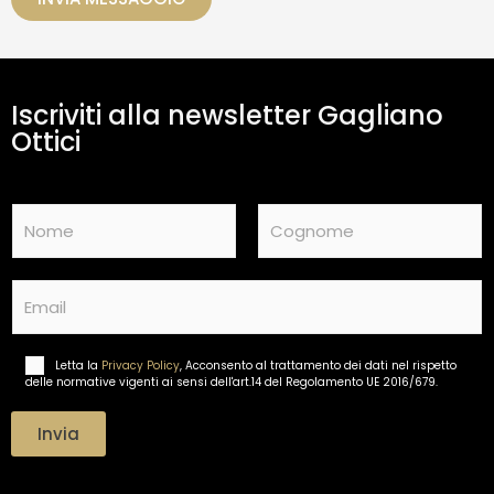
a
m
e
n
t
Iscriviti alla newsletter Gagliano
o
d
Ottici
a
t
i
N
*
a
m
Nome
Cognome
e
E
*
m
a
i
Letta la
Privacy Policy
, Acconsento al trattamento dei dati nel rispetto
T
l
delle normative vigenti ai sensi dell'art.14 del Regolamento UE 2016/679.
r
*
a
t
Invia
t
a
m