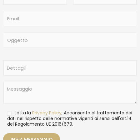
m
Nome
Cognome
e
E
*
m
a
i
O
l
g
*
g
e
t
D
t
e
o
t
t
M
a
e
g
s
l
s
i
a
T
Letta la
Privacy Policy
, Acconsento al trattamento dei
g
r
dati nel rispetto delle normative vigenti ai sensi dell'art.14
g
del Regolamento UE 2016/679.
a
i
t
o
t
INVIA MESSAGGIO