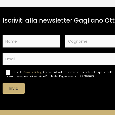
Iscriviti alla newsletter Gagliano Ott
N
a
m
Nome
Cognome
e
E
*
m
a
i
Letta la
Privacy Policy
, Acconsento al trattamento dei dati nel rispetto delle
T
l
normative vigenti ai sensi dell'art.14 del Regolamento UE 2016/679.
r
*
a
t
Invia
t
a
m
e
n