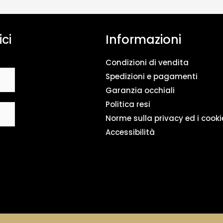
n
t
o
ici
Informazioni
d
a
t
Condizioni di vendita
i
*
Spedizioni e pagamenti
Garanzia occhiali
Politica resi
Norme sulla privacy ed i cooki
Accessibilità