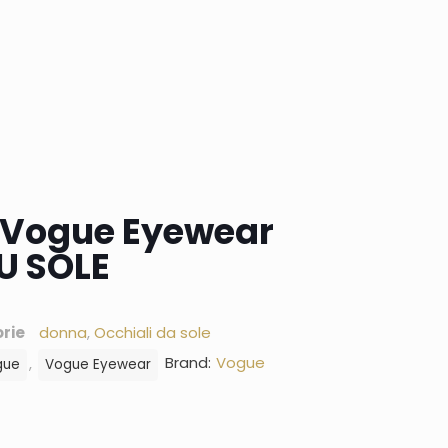
e Vogue Eyewear
U SOLE
rie
donna
,
Occhiali da sole
Brand:
Vogue
,
gue
Vogue Eyewear