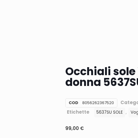
Occhiali sol
donna 5637S
Catego
COD
8056262367520
Etichette
,
5637SU SOLE
Vo
99,00
€