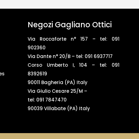
Negozi Gagliano Ottici
Via Roccaforte n° 157 – tel:
091
902360
Via Dante n° 20/B – tel:
091 6937717
Corso Umberto I, 104 – tel: 091
es
8392619
90011 Bagheria (PA) Italy
Via Giulio Cesare 25/M –
tel: 091 7847470
90039 Villabate (PA) Italy