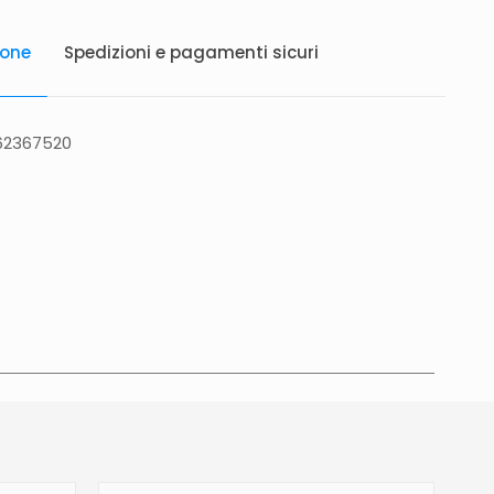
ione
Spedizioni e pagamenti sicuri
262367520
atis in Italia 25 euro (Europa) Servizio contrassegno
to 5 euro.
Tempi di consegna
La consegna è
in 2/4gg lavorativi (3/5gg lavorativi per isole,
glia, Campania), salvo tempi diversi indicati
na prodotto. In caso di ritardo superiore verrai
e tramite e-mail per essere informato e aggiornato
revista.Le spedizioni in Unione Europea (fuori