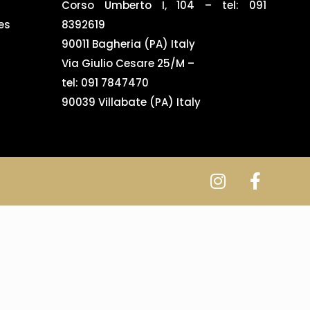
Corso Umberto I, 104 – tel: 091
es
8392619
90011 Bagheria (PA) Italy
Via Giulio Cesare 25/M –
tel: 091 7847470
90039 Villabate (PA) Italy