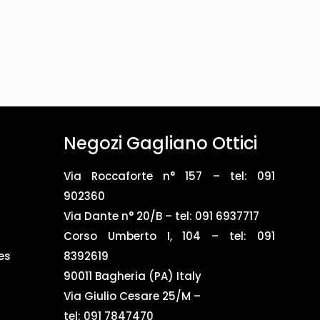
Negozi Gagliano Ottici
Via Roccaforte n° 157 – tel:
091
902360
Via Dante n° 20/B – tel:
091 6937717
Corso Umberto I, 104 – tel: 091
es
8392619
90011 Bagheria (PA) Italy
Via Giulio Cesare 25/M –
tel: 091 7847470