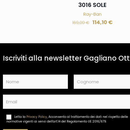
3016 SOLE
Ray-Ban
114,10
€
169,00
€
Iscriviti alla newsletter Gagliano Ott
N
a
m
Nome
Cognome
e
E
*
m
a
i
Letta la
Privacy Policy
, Acconsento al trattamento dei dati nel rispetto delle
T
l
normative vigenti ai sensi dell'art.14 del Regolamento UE 2016/679.
r
*
a