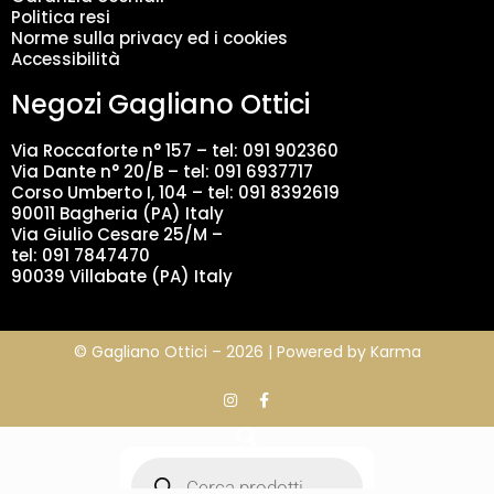
a
Politica resi
t
Norme sulla privacy ed i cookies
i
Accessibilità
*
Negozi Gagliano Ottici
Via Roccaforte n° 157 – tel:
091 902360
Via Dante n° 20/B – tel:
091 6937717
Corso Umberto I, 104 – tel: 091 8392619
90011 Bagheria (PA) Italy
Via Giulio Cesare 25/M –
tel: 091 7847470
90039 Villabate (PA) Italy
© Gagliano Ottici – 2026 | Powered by
Karma