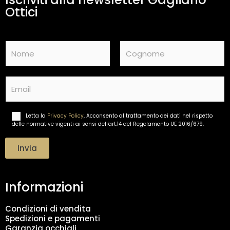
Ottici
N
a
m
Nome
Cognome
e
E
*
m
a
i
Letta la
Privacy Policy
, Acconsento al trattamento dei dati nel rispetto
T
l
delle normative vigenti ai sensi dell'art.14 del Regolamento UE 2016/679.
r
*
a
t
Invia
t
a
m
Informazioni
e
n
t
Condizioni di vendita
o
Spedizioni e pagamenti
d
Garanzia occhiali