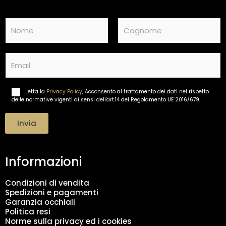
N
a
m
Nome
Cognome
e
E
*
m
a
i
Letta la
Privacy Policy
, Acconsento al trattamento dei dati nel rispetto
T
l
delle normative vigenti ai sensi dell'art.14 del Regolamento UE 2016/679.
r
*
a
t
Invia
t
a
m
Informazioni
e
n
t
Condizioni di vendita
o
Spedizioni e pagamenti
d
Garanzia occhiali
a
Politica resi
t
Norme sulla privacy ed i cookies