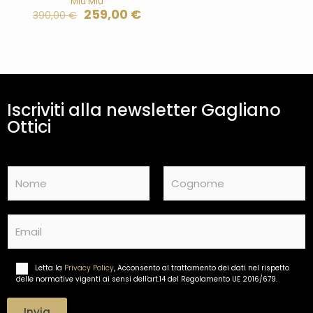
Miu Miu
259,00
€
390,00
€
Iscriviti alla newsletter Gagliano
Ottici
N
a
m
Nome
Cognome
e
E
*
m
a
i
Letta la
Privacy Policy
, Acconsento al trattamento dei dati nel rispetto
T
l
delle normative vigenti ai sensi dell'art.14 del Regolamento UE 2016/679.
r
*
a
t
Invia