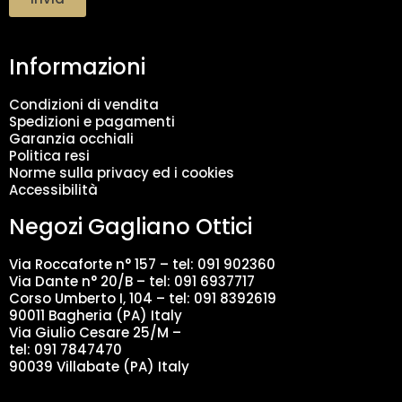
t
a
m
Informazioni
e
n
t
Condizioni di vendita
o
Spedizioni e pagamenti
d
Garanzia occhiali
a
Politica resi
t
Norme sulla privacy ed i cookies
i
Accessibilità
*
Negozi Gagliano Ottici
Via Roccaforte n° 157 – tel:
091 902360
Via Dante n° 20/B – tel:
091 6937717
Corso Umberto I, 104 – tel: 091 8392619
90011 Bagheria (PA) Italy
Via Giulio Cesare 25/M –
tel: 091 7847470
90039 Villabate (PA) Italy