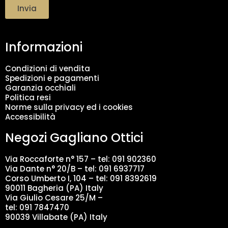
t
Invia
t
a
m
Informazioni
e
n
t
Condizioni di vendita
o
Spedizioni e pagamenti
d
Garanzia occhiali
a
Politica resi
t
Norme sulla privacy ed i cookies
i
Accessibilità
*
Negozi Gagliano Ottici
Via Roccaforte n° 157 – tel:
091 902360
Via Dante n° 20/B – tel:
091 6937717
Corso Umberto I, 104 – tel: 091 8392619
90011 Bagheria (PA) Italy
Via Giulio Cesare 25/M –
tel: 091 7847470
90039 Villabate (PA) Italy