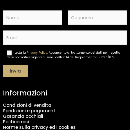
N
a
m
Nome
Cognome
e
E
*
m
a
i
Letta la
Privacy Policy
, Acconsento al trattamento dei dati nel rispetto
T
l
delle normative vigenti ai sensi dell'art.14 del Regolamento UE 2016/679.
r
*
a
t
Invia
t
a
m
Informazioni
e
n
t
Condizioni di vendita
o
Spedizioni e pagamenti
d
Garanzia occhiali
a
Politica resi
t
Norme sulla privacy ed i cookies