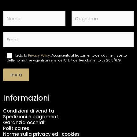
N
a
m
Nome
Cognome
e
E
*
m
a
i
Letta la
Privacy Policy
, Acconsento al trattamento dei dati nel rispetto
T
l
delle normative vigenti ai sensi dell'art.14 del Regolamento UE 2016/679.
r
*
a
t
Invia
t
a
m
Informazioni
e
n
t
Condizioni di vendita
o
Spedizioni e pagamenti
d
Garanzia occhiali
a
Politica resi
t
Norme sulla privacy ed i cookies