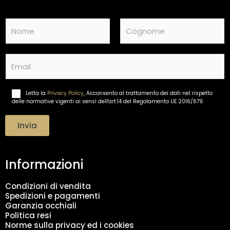
N
a
m
Nome
Cognome
e
E
*
m
a
i
Letta la
Privacy Policy
, Acconsento al trattamento dei dati nel rispetto
T
l
delle normative vigenti ai sensi dell'art.14 del Regolamento UE 2016/679.
r
*
a
t
Invia
t
a
m
Informazioni
e
n
t
Condizioni di vendita
o
Spedizioni e pagamenti
d
Garanzia occhiali
a
Politica resi
t
Norme sulla privacy ed i cookies