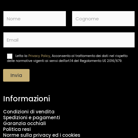
N
a
m
Nome
Cognome
e
E
*
m
a
i
Letta la
Privacy Policy
, Acconsento al trattamento dei dati nel rispetto
T
l
delle normative vigenti ai sensi dell'art.14 del Regolamento UE 2016/679.
r
*
a
t
Invia
t
a
m
Informazioni
e
n
t
Condizioni di vendita
o
Spedizioni e pagamenti
d
Garanzia occhiali
a
Politica resi
t
Norme sulla privacy ed i cookies