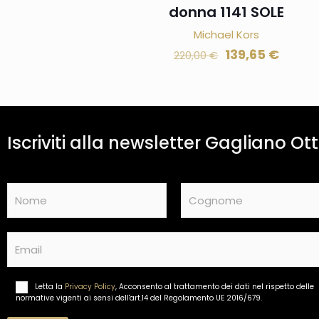
donna 1141 SOLE
Michael Kors
139,65
€
220,00
€
Iscriviti alla newsletter Gagliano Ott
N
a
m
Nome
Cognome
e
E
*
m
a
i
Letta la
Privacy Policy
, Acconsento al trattamento dei dati nel rispetto delle
T
l
normative vigenti ai sensi dell'art.14 del Regolamento UE 2016/679.
r
*
a