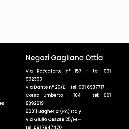
Negozi Gagliano Ottici
Via Roccaforte n° 157 – tel:
091
902360
Via Dante n° 20/B – tel:
091 6937717
Corso Umberto I, 104 – tel: 091
es
8392619
90011 Bagheria (PA) Italy
Via Giulio Cesare 25/M –
tel: 091 7847470