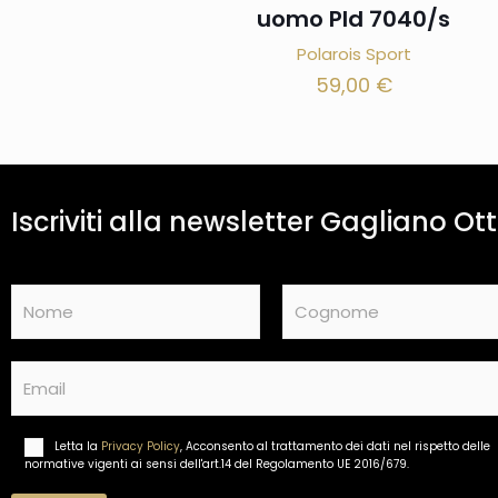
uomo Pld 7040/s
Polarois Sport
59,00
€
Iscriviti alla newsletter Gagliano Ott
N
a
m
Nome
Cognome
e
E
*
m
a
i
Letta la
Privacy Policy
, Acconsento al trattamento dei dati nel rispetto delle
T
l
normative vigenti ai sensi dell'art.14 del Regolamento UE 2016/679.
r
*
a