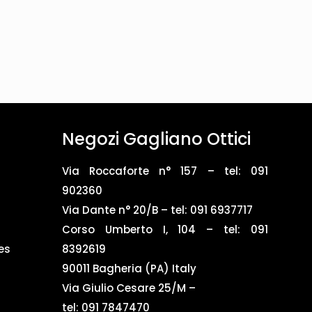
Negozi Gagliano Ottici
Via Roccaforte n° 157 – tel:
091
902360
Via Dante n° 20/B – tel:
091 6937717
Corso Umberto I, 104 – tel: 091
es
8392619
90011 Bagheria (PA) Italy
Via Giulio Cesare 25/M –
tel: 091 7847470