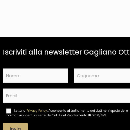
Iscriviti alla newsletter Gagliano Ott
N
a
m
Nome
Cognome
e
E
*
m
a
i
Letta la
Privacy Policy
, Acconsento al trattamento dei dati nel rispetto delle
T
l
normative vigenti ai sensi dell'art.14 del Regolamento UE 2016/679.
r
*
a
t
Invia