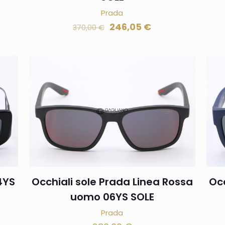
Prada
246,05
€
370,00
€
4YS
Occhiali sole Prada Linea Rossa
Occ
uomo 06YS SOLE
Prada