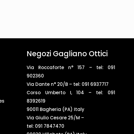
Negozi Gagliano Ottici
Via Roccaforte n° 157 – tel:
091
902360
Via Dante n° 20/B – tel:
091 6937717
Corso Umberto I, 104 – tel: 091
es
8392619
90011 Bagheria (PA) Italy
Via Giulio Cesare 25/M –
tel: 091 7847470