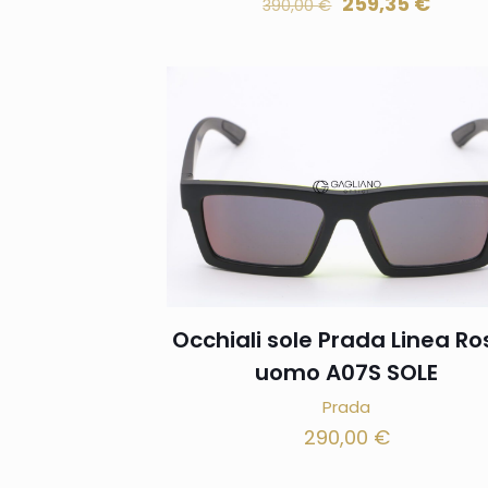
259,35
€
390,00
€
Occhiali sole Prada Linea Ro
uomo A07S SOLE
Prada
290,00
€