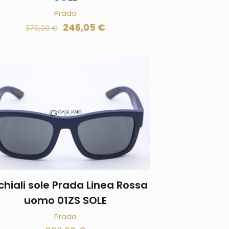
Prada
246,05
€
370,00
€
hiali sole Prada Linea Rossa
uomo 01ZS SOLE
Prada