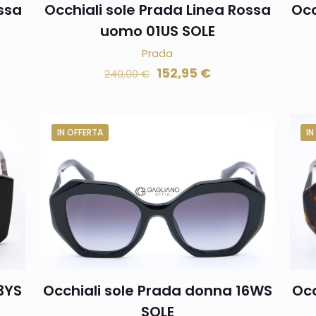
ssa
Occhiali sole Prada Linea Rossa
Occ
uomo 01US SOLE
Prada
152,95
€
240,00
€
IN OFFERTA
IN
3YS
Occhiali sole Prada donna 16WS
Occ
SOLE