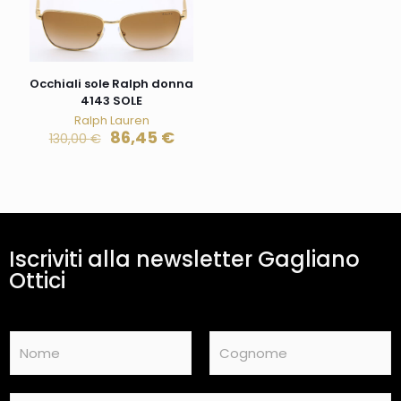
Occhiali sole Ralph donna
4143 SOLE
Ralph Lauren
86,45
€
130,00
€
Iscriviti alla newsletter Gagliano
Ottici
N
a
m
Nome
Cognome
e
E