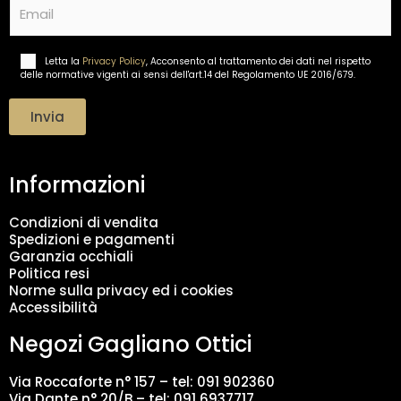
*
m
a
i
Letta la
Privacy Policy
, Acconsento al trattamento dei dati nel rispetto
T
l
delle normative vigenti ai sensi dell'art.14 del Regolamento UE 2016/679.
r
*
a
t
Invia
t
a
m
Informazioni
e
n
t
Condizioni di vendita
o
Spedizioni e pagamenti
d
Garanzia occhiali
a
Politica resi
t
Norme sulla privacy ed i cookies
i
Accessibilità
*
Negozi Gagliano Ottici
Via Roccaforte n° 157 – tel:
091 902360
Via Dante n° 20/B – tel:
091 6937717