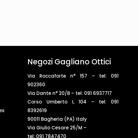
Negozi Gagliano Ottici
Via Roccaforte n° 157 – tel:
091
902360
Via Dante n° 20/B – tel:
091 6937717
Corso Umberto I, 104 – tel: 091
es
8392619
90011 Bagheria (PA) Italy
Via Giulio Cesare 25/M –
tel: 091 7847470