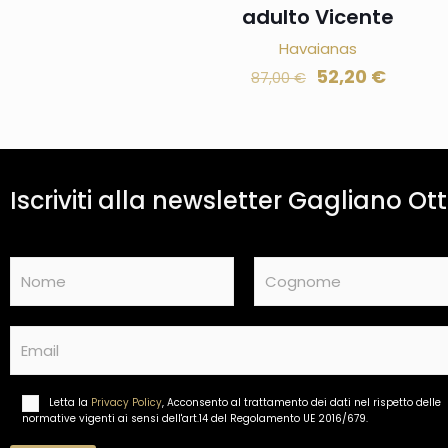
adulto Vicente
Havaianas
52,20
€
87,00
€
Iscriviti alla newsletter Gagliano Ott
N
a
m
Nome
Cognome
e
E
*
m
a
i
Letta la
Privacy Policy
, Acconsento al trattamento dei dati nel rispetto delle
T
l
normative vigenti ai sensi dell'art.14 del Regolamento UE 2016/679.
r
*
a