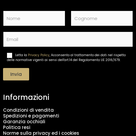
N
a
m
Nome
Cognome
e
E
*
m
a
i
Letta la
Privacy Policy
, Acconsento al trattamento dei dati nel rispetto
T
l
delle normative vigenti ai sensi dell'art.14 del Regolamento UE 2016/679.
r
*
a
t
Invia
t
a
m
Informazioni
e
n
t
Condizioni di vendita
o
Spedizioni e pagamenti
d
Garanzia occhiali
a
Politica resi
t
Norme sulla privacy ed i cookies