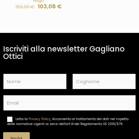
Hugo
103,08
€
155,00
€
Iscriviti alla newsletter Gagliano
Ottici
N
a
m
Nome
Cognome
e
E
*
m
a
i
Letta la
Privacy Policy
, Acconsento al trattamento dei dati nel rispetto
T
l
delle normative vigenti ai sensi dell'art.14 del Regolamento UE 2016/679.
r
*
a
t
Invia