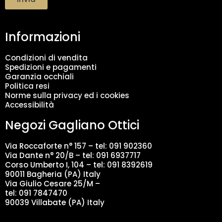
t
a
m
Informazioni
e
n
t
Condizioni di vendita
o
Spedizioni e pagamenti
d
Garanzia occhiali
a
Politica resi
t
Norme sulla privacy ed i cookies
i
Accessibilità
*
Negozi Gagliano Ottici
Via Roccaforte n° 157 – tel:
091 902360
Via Dante n° 20/B – tel:
091 6937717
Corso Umberto I, 104 – tel: 091 8392619
90011 Bagheria (PA) Italy
Via Giulio Cesare 25/M –
tel: 091 7847470
90039 Villabate (PA) Italy