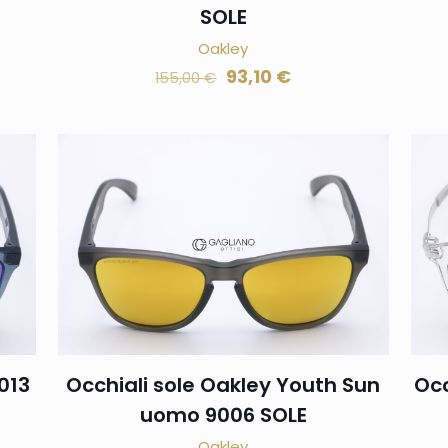
SOLE
Oakley
93,10
€
155,00
€
013
Occhiali sole Oakley Youth Sun
Occ
uomo 9006 SOLE
Oakley