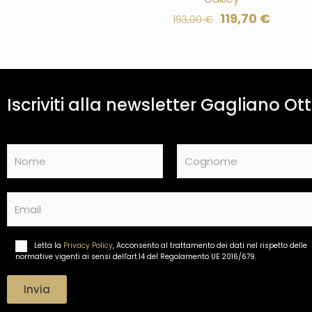
119,70
€
193,00
€
Iscriviti alla newsletter Gagliano Ott
N
a
m
Nome
Cognome
e
E
*
m
a
i
Letta la
Privacy Policy
, Acconsento al trattamento dei dati nel rispetto delle
T
l
normative vigenti ai sensi dell'art.14 del Regolamento UE 2016/679.
r
*
a
t
Invia
t