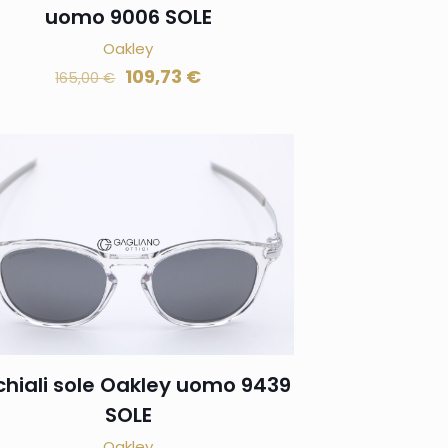
uomo 9006 SOLE
Oakley
109,73
€
165,00
€
hiali sole Oakley uomo 9439
SOLE
Oakley