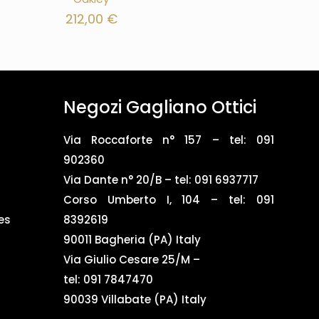
212,00
€
Negozi Gagliano Ottici
Via Roccaforte n° 157 – tel:
091
902360
Via Dante n° 20/B – tel:
091 6937717
Corso Umberto I, 104 – tel: 091
es
8392619
90011 Bagheria (PA) Italy
Via Giulio Cesare 25/M –
tel: 091 7847470
90039 Villabate (PA) Italy