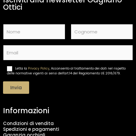
Ottici
N
a
m
Nome
Cognome
e
E
*
m
a
i
Letta la
Privacy Policy
, Acconsento al trattamento dei dati nel rispetto
T
l
delle normative vigenti ai sensi dell'art.14 del Regolamento UE 2016/679.
r
*
a
t
Invia
t
a
m
Informazioni
e
n
t
Condizioni di vendita
o
Spedizioni e pagamenti
d
Garanzia occhiali