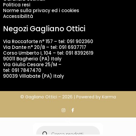
a
Politica resi
t
Norme sulla privacy ed i cookies
i
Accessibilità
*
Negozi Gagliano Ottici
Via Roccaforte n° 157 – tel:
091 902360
Via Dante n° 20/B – tel:
091 6937717
Corso Umberto I, 104 – tel: 091 8392619
90011 Bagheria (PA) Italy
Via Giulio Cesare 25/M –
tel: 091 7847470
90039 Villabate (PA) Italy
© Gagliano Ottici – 2026 | Powered by
Karma