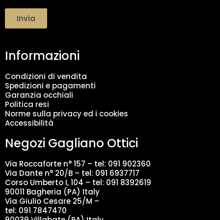
*
a
t
Invia
t
a
m
Informazioni
e
n
t
Condizioni di vendita
o
Spedizioni e pagamenti
d
Garanzia occhiali
a
Politica resi
t
Norme sulla privacy ed i cookies
i
Accessibilità
*
Negozi Gagliano Ottici
Via Roccaforte n° 157 – tel:
091 902360
Via Dante n° 20/B – tel:
091 6937717
Corso Umberto I, 104 – tel: 091 8392619
90011 Bagheria (PA) Italy
Via Giulio Cesare 25/M –
tel: 091 7847470
90039 Villabate (PA) Italy