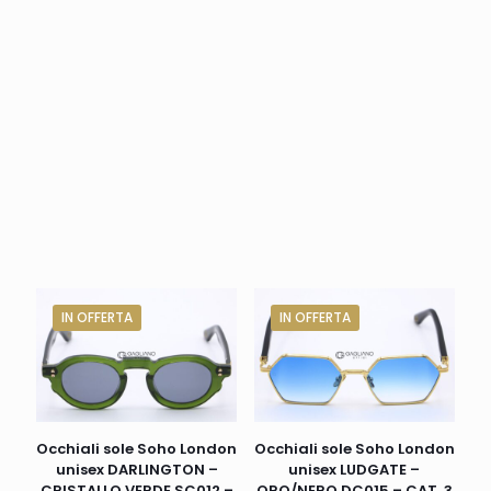
IN OFFERTA
IN OFFERTA
Occhiali sole Soho London
Occhiali sole Soho London
unisex DARLINGTON –
unisex LUDGATE –
CRISTALLO VERDE SC012 –
ORO/NERO DC015 – CAT. 3