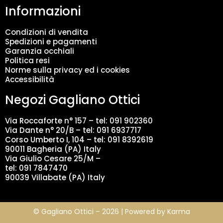
Informazioni
e
n
t
Condizioni di vendita
o
Spedizioni e pagamenti
d
Garanzia occhiali
a
Politica resi
t
Norme sulla privacy ed i cookies
i
Accessibilità
*
Negozi Gagliano Ottici
Via Roccaforte n° 157 – tel:
091 902360
Via Dante n° 20/B – tel:
091 6937717
Corso Umberto I, 104 – tel: 091 8392619
90011 Bagheria (PA) Italy
Via Giulio Cesare 25/M –
tel: 091 7847470
90039 Villabate (PA) Italy
© Gagliano Ottici – 2026 | Powered by
Karma