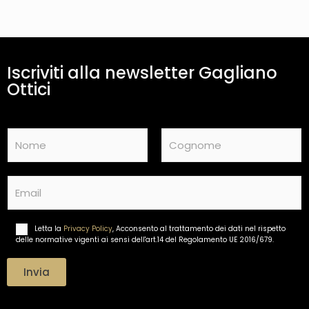
Iscriviti alla newsletter Gagliano
Ottici
N
a
m
Nome
Cognome
e
E
*
m
a
i
Letta la
Privacy Policy
, Acconsento al trattamento dei dati nel rispetto
T
l
delle normative vigenti ai sensi dell'art.14 del Regolamento UE 2016/679.
r
*
a
t
Invia
t
a
m