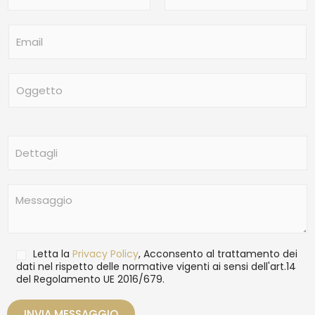
m
Nome
Cognome
e
E
*
m
a
i
O
l
g
*
g
e
t
D
t
e
o
t
t
M
a
e
g
s
l
s
i
a
T
Letta la
Privacy Policy
, Acconsento al trattamento dei
g
r
dati nel rispetto delle normative vigenti ai sensi dell'art.14
g
del Regolamento UE 2016/679.
a
i
t
o
t
INVIA MESSAGGIO