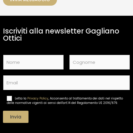
a
m
e
n
t
Iscriviti alla newsletter Gagliano
o
d
Ottici
a
t
i
N
*
a
m
Nome
Cognome
e
E
*
m
a
i
Letta la
Privacy Policy
, Acconsento al trattamento dei dati nel rispetto
T
l
delle normative vigenti ai sensi dell'art.14 del Regolamento UE 2016/679.
r
*
a
t
Invia
t
a
m