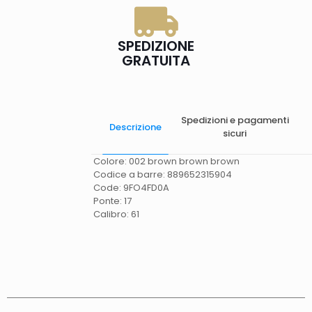
SPEDIZIONE
GRATUITA
Spedizioni e pagamenti
Descrizione
sicuri
Colore: 002 brown brown brown
Codice a barre: 889652315904
Code: 9FO4FD0A
Ponte: 17
Calibro: 61
Spese di spedizione
Gratis in Italia 25 euro
(Europa) Servizio contrassegno (solo Italia)
supplemento 5 euro.
Tempi di consegna
La
consegna è effettuata normalmente in 2/4gg
lavorativi (3/5gg lavorativi per isole, Calabria,
Basilicata, Puglia, Campania), salvo tempi