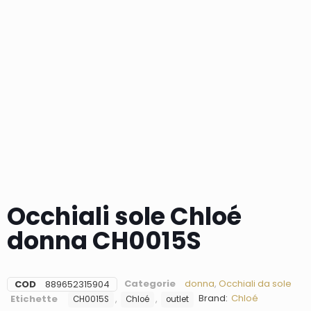
Occhiali sole Chloé
donna CH0015S
Categorie
donna
,
Occhiali da sole
COD
889652315904
Brand:
Chloé
Etichette
,
,
CH0015S
Chloé
outlet