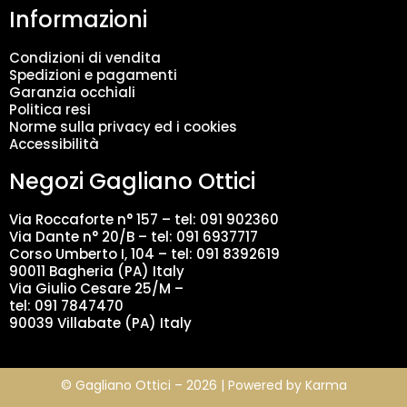
Informazioni
e
n
t
Condizioni di vendita
o
Spedizioni e pagamenti
d
Garanzia occhiali
a
Politica resi
t
Norme sulla privacy ed i cookies
i
Accessibilità
*
Negozi Gagliano Ottici
Via Roccaforte n° 157 – tel:
091 902360
Via Dante n° 20/B – tel:
091 6937717
Corso Umberto I, 104 – tel: 091 8392619
90011 Bagheria (PA) Italy
Via Giulio Cesare 25/M –
tel: 091 7847470
90039 Villabate (PA) Italy
© Gagliano Ottici – 2026 | Powered by
Karma