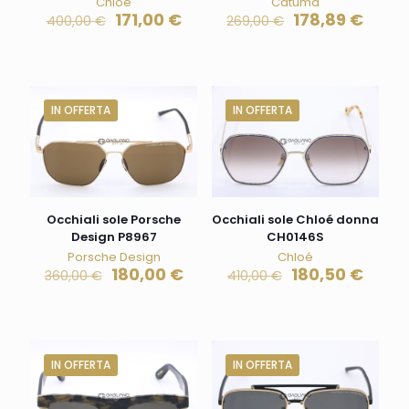
Chloé
Catuma
171,00
€
178,89
€
400,00
€
269,00
€
IN OFFERTA
IN OFFERTA
Occhiali sole Porsche
Occhiali sole Chloé donna
Design P8967
CH0146S
Porsche Design
Chloé
180,00
€
180,50
€
360,00
€
410,00
€
IN OFFERTA
IN OFFERTA