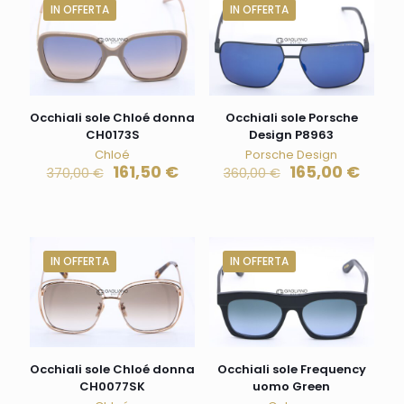
IN OFFERTA
IN OFFERTA
Occhiali sole Chloé donna
Occhiali sole Porsche
CH0173S
Design P8963
Chloé
Porsche Design
161,50
€
165,00
€
370,00
€
360,00
€
IN OFFERTA
IN OFFERTA
Occhiali sole Chloé donna
Occhiali sole Frequency
CH0077SK
uomo Green