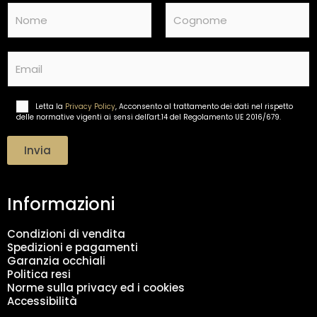
N
a
m
Nome
Cognome
e
E
*
m
a
i
Letta la
Privacy Policy
, Acconsento al trattamento dei dati nel rispetto
T
l
delle normative vigenti ai sensi dell'art.14 del Regolamento UE 2016/679.
r
*
a
t
Invia
t
a
m
Informazioni
e
n
t
Condizioni di vendita
o
Spedizioni e pagamenti
d
Garanzia occhiali
a
Politica resi
t
Norme sulla privacy ed i cookies
i
Accessibilità
*