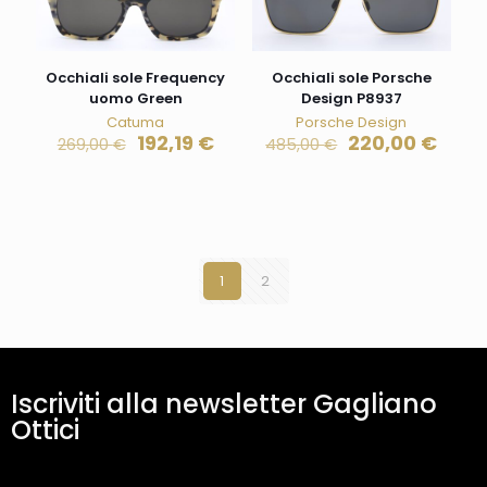
Occhiali sole Frequency
Occhiali sole Porsche
uomo Green
Design P8937
Catuma
Porsche Design
192,19
€
220,00
€
269,00
€
485,00
€
1
2
Iscriviti alla newsletter Gagliano
Ottici