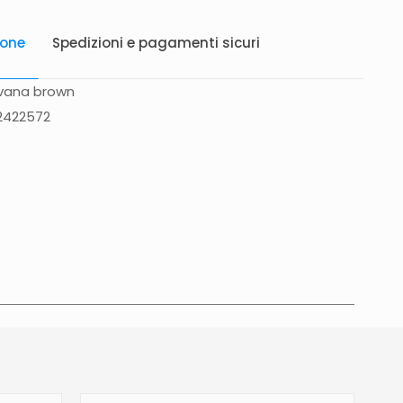
ione
Spedizioni e pagamenti sicuri
avana brown
2422572
atis in Italia 25 euro (Europa) Servizio contrassegno
to 5 euro.
Tempi di consegna
La consegna è
in 2/4gg lavorativi (3/5gg lavorativi per isole,
glia, Campania), salvo tempi diversi indicati
na prodotto. In caso di ritardo superiore verrai
e tramite e-mail per essere informato e aggiornato
revista.Le spedizioni in Unione Europea (fuori