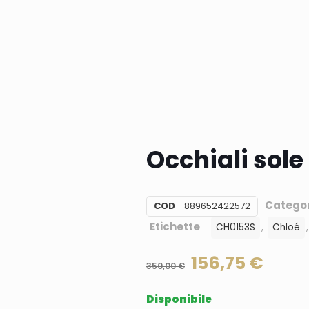
Occhiali sol
Categor
COD
889652422572
Etichette
,
CH0153S
Chloé
156,75
€
350,00
€
Disponibile