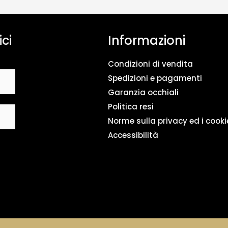
n
t
o
ici
Informazioni
d
a
t
Condizioni di vendita
i
*
Spedizioni e pagamenti
Garanzia occhiali
Politica resi
Norme sulla privacy ed i cooki
Accessibilità