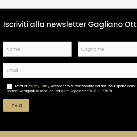
Iscriviti alla newsletter Gagliano Ott
N
a
m
Nome
Cognome
e
E
*
m
a
i
Letta la
Privacy Policy
, Acconsento al trattamento dei dati nel rispetto delle
T
l
normative vigenti ai sensi dell'art.14 del Regolamento UE 2016/679.
r
*
a
t
Invia
t
a
m
e
n