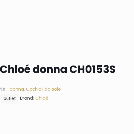
e Chloé donna CH0153S
ie
donna
,
Occhiali da sole
Brand:
Chloé
,
outlet