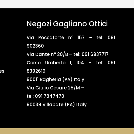
Negozi Gagliano Ottici
Via Roccaforte n° 157 – tel:
091
902360
Via Dante n° 20/B – tel:
091 6937717
Corso Umberto I, 104 – tel: 091
es
8392619
90011 Bagheria (PA) Italy
Via Giulio Cesare 25/M –
tel: 091 7847470
90039 Villabate (PA) Italy