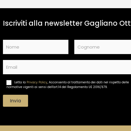
Iscriviti alla newsletter Gagliano Ott
N
a
m
Nome
Cognome
e
E
*
m
a
i
Letta la
Privacy Policy
, Acconsento al trattamento dei dati nel rispetto delle
T
l
normative vigenti ai sensi dell'art.14 del Regolamento UE 2016/679.
r
*
a
t
Invia
t
a
m
e
n