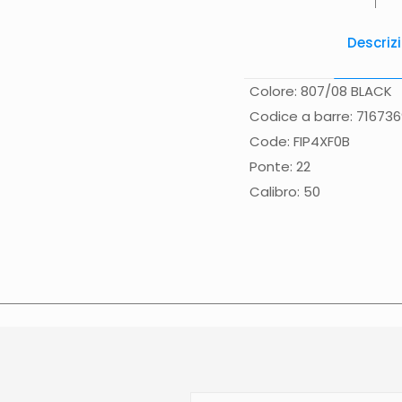
Descriz
Colore: 807/08 BLACK
Codice a barre: 71673
Code: FIP4XF0B
Ponte: 22
Calibro: 50
Spese di spedizione
Gr
(solo Italia) supplemen
effettuata normalmente 
Calabria, Basilicata, Pu
direttamente nella pagi
contattato direttament
sulla data di consegna p
N