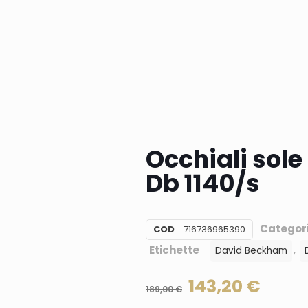
Occhiali sol
Db 1140/s
Categor
COD
716736965390
Etichette
,
David Beckham
143,20
€
189,00
€