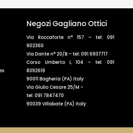
Negozi Gagliano Ottici
Via Roccaforte n° 157 – tel:
091
902360
Via Dante n° 20/B – tel:
091 6937717
Corso Umberto I, 104 – tel: 091
es
8392619
90011 Bagheria (PA) Italy
Via Giulio Cesare 25/M –
tel: 091 7847470
90039 Villabate (PA) Italy