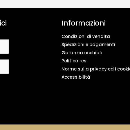
n
t
o
ici
Informazioni
d
a
t
Condizioni di vendita
i
*
Spedizioni e pagamenti
Garanzia occhiali
Politica resi
Norme sulla privacy ed i cooki
Accessibilità