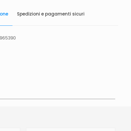
ione
Spedizioni e pagamenti sicuri
6965390
atis in Italia 25 euro (Europa) Servizio contrassegno
to 5 euro.
Tempi di consegna
La consegna è
in 2/4gg lavorativi (3/5gg lavorativi per isole,
glia, Campania), salvo tempi diversi indicati
na prodotto. In caso di ritardo superiore verrai
e tramite e-mail per essere informato e aggiornato
revista.Le spedizioni in Unione Europea (fuori