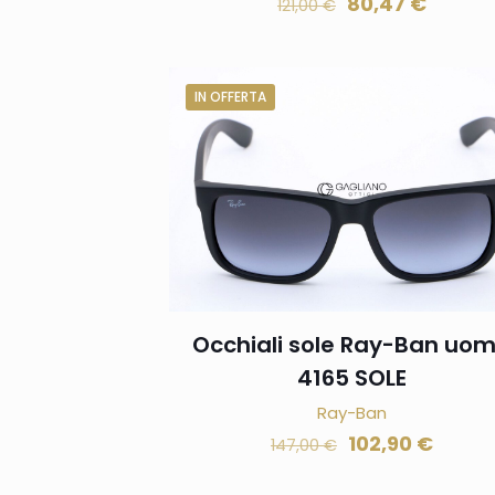
80,47
€
121,00
€
IN OFFERTA
Occhiali sole Ray-Ban uo
4165 SOLE
Ray-Ban
102,90
€
147,00
€