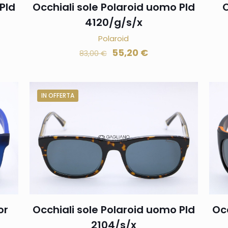
Pld
Occhiali sole Polaroid uomo Pld
O
4120/g/s/x
Polaroid
55,20
€
83,00
€
IN OFFERTA
or
Occhiali sole Polaroid uomo Pld
Occ
2104/s/x