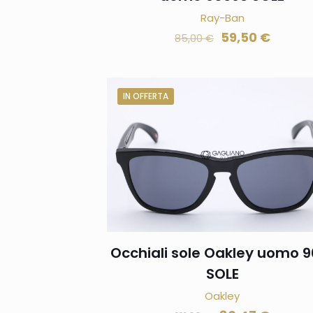
Ray-Ban
59,50
€
85,00
€
IN OFFERTA
Occhiali sole Oakley uomo 9
SOLE
Oakley