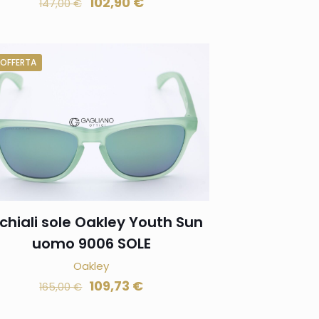
102,90
€
147,00
€
 OFFERTA
chiali sole Oakley Youth Sun
uomo 9006 SOLE
Oakley
109,73
€
165,00
€