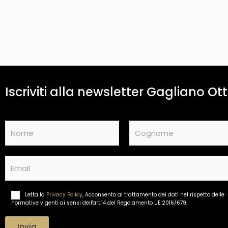
Iscriviti alla newsletter Gagliano Ott
N
a
m
Nome
Cognome
e
E
*
m
a
i
Letta la
Privacy Policy
, Acconsento al trattamento dei dati nel rispetto delle
T
l
normative vigenti ai sensi dell'art.14 del Regolamento UE 2016/679.
r
*
a
t
Invia