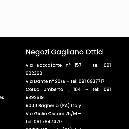
Negozi Gagliano Ottici
Via Roccaforte n° 157 – tel:
091
902360
Via Dante n° 20/B – tel:
091 6937717
Corso Umberto I, 104 – tel: 091
es
8392619
90011 Bagheria (PA) Italy
Via Giulio Cesare 25/M –
tel: 091 7847470