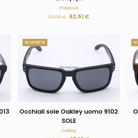
Polaroid
62,51
€
100,00
€
IN OFFERTA
IN
013
Occhiali sole Oakley uomo 9102
O
SOLE
Oakley