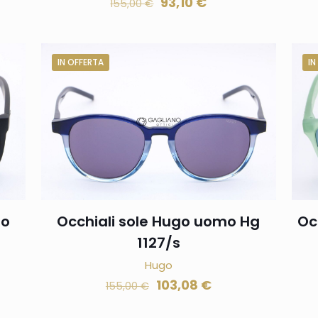
93,10
€
155,00
€
IN OFFERTA
IN
mo
Occhiali sole Hugo uomo Hg
Oc
1127/s
Hugo
103,08
€
155,00
€