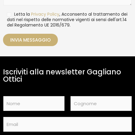
l
s
i
a
T
Letta la
Privacy Policy
, Acconsento al trattamento dei
g
r
dati nel rispetto delle normative vigenti ai sensi dell'art.14
g
del Regolamento UE 2016/679.
a
i
t
o
t
INVIA MESSAGGIO
a
m
e
n
t
Iscriviti alla newsletter Gagliano
o
d
Ottici
a
t
i
N
*
a
m
Nome
Cognome
e
E
*
m
a