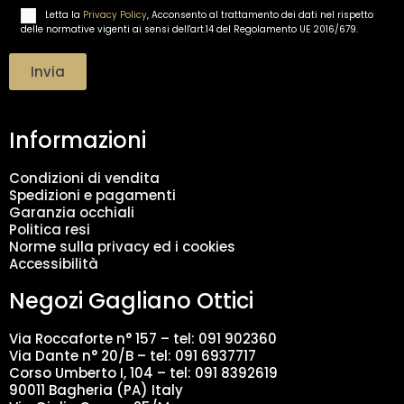
i
Letta la
Privacy Policy
, Acconsento al trattamento dei dati nel rispetto
T
l
delle normative vigenti ai sensi dell'art.14 del Regolamento UE 2016/679.
r
*
a
t
Invia
t
a
m
Informazioni
e
n
t
Condizioni di vendita
o
Spedizioni e pagamenti
d
Garanzia occhiali
a
Politica resi
t
Norme sulla privacy ed i cookies
i
Accessibilità
*
Negozi Gagliano Ottici
Via Roccaforte n° 157 – tel:
091 902360
Via Dante n° 20/B – tel:
091 6937717
Corso Umberto I, 104 – tel: 091 8392619
90011 Bagheria (PA) Italy