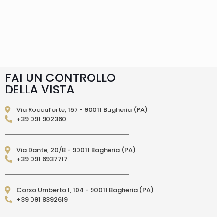
Spese di spedizione
Gratis in Italia 25 euro
(Europa) Servizio contrassegno (solo Italia)
supplemento 5 euro.
Tempi di consegna
La
consegna è effettuata normalmente in 2/4gg
lavorativi (3/5gg lavorativi per isole, Calabria,
Basilicata, Puglia, Campania), salvo tempi
diversi indicati direttamente nella pagina
FAI UN CONTROLLO
prodotto. In caso di ritardo superiore verrai
DELLA VISTA
contattato direttamente tramite e-mail per
essere informato e aggiornato sulla data di
consegna prevista.Le spedizioni in Unione
Via Roccaforte, 157 - 90011 Bagheria (PA)
Europea (fuori dall’Italia) vengono effettuate
+39 091 902360
tramite corriere DPD. I tempi di consegna relativi
ai paesi dell’Unione Europea sono di 3/6 giorni
lavorativi. (per isole: 10/15 giorni lavorativi con
Via Dante, 20/B - 90011 Bagheria (PA)
poste)Le spedizioni EXTRA UE vengono
+39 091 6937717
effettuate tramite servizio postale. I tempi di
consegna relativi ai paesi EXTRA UE sono di 10/15
giorni lavorativi.
PAGAMENTI ACCETTATI
– Carte di credito: Visa,
Corso Umberto I, 104 - 90011 Bagheria (PA)
Mastercard, Maestro, American Express,
+39 091 8392619
PostePay, attraverso il circuito Paypal – Paypal
da altro account Paypal – Bonifico Bancario