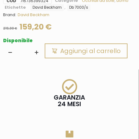
Categorie
Occhiali da sole
,
uomo
COD
716736399324
Etichette
,
David Beckham
Db 7000/s
Brand:
David Beckham
159,20
€
219,00
€
Disponibile
Aggiungi al carrello
GARANZIA
24 MESI