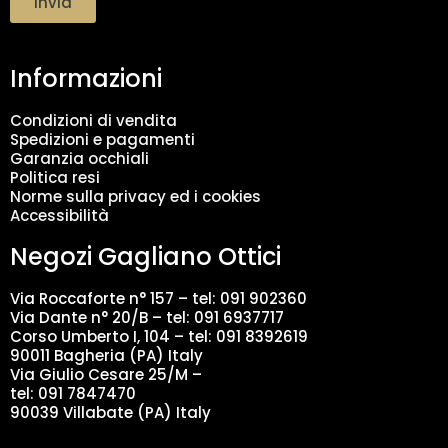
Invia
t
a
m
Informazioni
e
n
t
Condizioni di vendita
o
Spedizioni e pagamenti
d
Garanzia occhiali
a
Politica resi
t
Norme sulla privacy ed i cookies
i
Accessibilità
*
Negozi Gagliano Ottici
Via Roccaforte n° 157 – tel:
091 902360
Via Dante n° 20/B – tel:
091 6937717
Corso Umberto I, 104 – tel: 091 8392619
90011 Bagheria (PA) Italy
Via Giulio Cesare 25/M –
tel: 091 7847470
90039 Villabate (PA) Italy