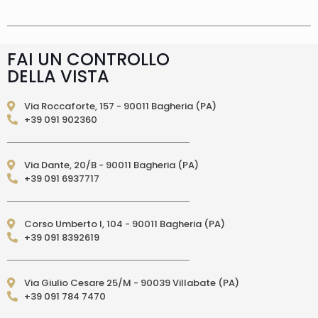
consegna è effettuata normalmente in 2/4gg
lavorativi (3/5gg lavorativi per isole, Calabria,
Basilicata, Puglia, Campania), salvo tempi
diversi indicati direttamente nella pagina
FAI UN CONTROLLO
prodotto. In caso di ritardo superiore verrai
DELLA VISTA
contattato direttamente tramite e-mail per
essere informato e aggiornato sulla data di
consegna prevista.Le spedizioni in Unione
Via Roccaforte, 157 - 90011 Bagheria (PA)
Europea (fuori dall’Italia) vengono effettuate
+39 091 902360
tramite corriere DPD. I tempi di consegna relativi
ai paesi dell’Unione Europea sono di 3/6 giorni
lavorativi. (per isole: 10/15 giorni lavorativi con
Via Dante, 20/B - 90011 Bagheria (PA)
poste)Le spedizioni EXTRA UE vengono
+39 091 6937717
effettuate tramite servizio postale. I tempi di
consegna relativi ai paesi EXTRA UE sono di 10/15
giorni lavorativi.
PAGAMENTI ACCETTATI
– Carte di credito: Visa,
Corso Umberto I, 104 - 90011 Bagheria (PA)
Mastercard, Maestro, American Express,
+39 091 8392619
PostePay, attraverso il circuito Paypal – Paypal
da altro account Paypal – Bonifico Bancario
anticipato (solo per l’Italia) – Contrassegno
Via Giulio Cesare 25/M - 90039 Villabate (PA)
(pagamento in contanti alla consegna
+39 091 784 7470
direttamente al Corriere Espresso, solo per
l’Italia e per acquisti fino a 300,00 euro)