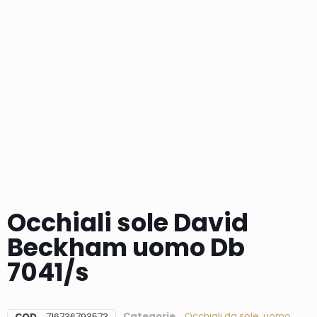
Occhiali sole David
Beckham uomo Db
7041/s
Categorie
Occhiali da sole
,
uomo
COD
716736793573