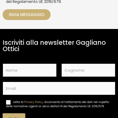
del Regolamento UE 2016/679.
a
i
t
o
t
INVIA MESSAGGIO
a
m
e
n
t
Iscriviti alla newsletter Gagliano
o
d
Ottici
a
t
i
N
*
a
m
Nome
Cognome
e
E
*
m
a
i
Letta la
Privacy Policy
, Acconsento al trattamento dei dati nel rispetto
T
l
delle normative vigenti ai sensi dell'art.14 del Regolamento UE 2016/679.
r
*
a
t