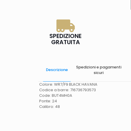
SPEDIZIONE
GRATUITA
Spedizioni e pagamenti
Descrizione
sicuri
Colore: WR7/F9 BLACK HAVANA
Codice a barre: 716736793573
Code: BUT4MH0A
Ponte: 24
Calibro: 48
Spese di spedizione
Gratis in Italia 25 euro
(Europa) Servizio contrassegno (solo Italia)
supplemento 5 euro.
Tempi di consegna
La