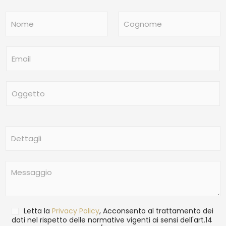
N
o
m
Nome
Cognome
e
E
*
m
a
i
O
l
g
*
g
e
t
D
t
e
o
t
t
M
a
e
g
s
l
s
i
a
T
Letta la
Privacy Policy
, Acconsento al trattamento dei
g
r
dati nel rispetto delle normative vigenti ai sensi dell'art.14
g